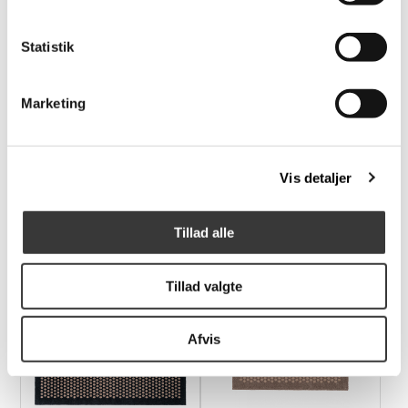
Flere
Flere
Statistik
Varianter
Varianter
Marketing
Dot Gulvmåtte,
Dot Gulvmåtte,
Vis detaljer
90x200cm
67x120cm
1.799,95 DKK
689,95 DKK
Tillad alle
Tillad valgte
Flere
Flere
Varianter
Varianter
Afvis