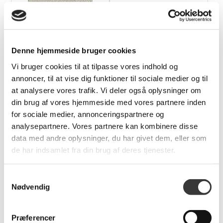
Makalu tæppe,
Stripes Gulvmåtte,
165x235cm
90x200cm
11.100,00 DKK
1.799,00 DKK
Denne hjemmeside bruger cookies
Vi bruger cookies til at tilpasse vores indhold og
annoncer, til at vise dig funktioner til sociale medier og til
at analysere vores trafik. Vi deler også oplysninger om
Flere
Flere
din brug af vores hjemmeside med vores partnere inden
Varianter
Varianter
for sociale medier, annonceringspartnere og
analysepartnere. Vores partnere kan kombinere disse
data med andre oplysninger, du har givet dem, eller som
de har indsamlet fra din brug af deres tjenester.
Stripes Gulvmåtte,
Stripes Gulvmåtte,
Samtykkevalg
130x90cm
67x120cm
Nødvendig
1.299,00 DKK
689,95 DKK
Præferencer