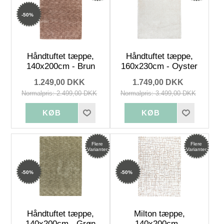
-50%
Håndtuftet tæppe,
Håndtuftet tæppe,
140x200cm - Brun
160x230cm - Oyster
1.249,00 DKK
1.749,00 DKK
Normalpris: 2.499,00 DKK
Normalpris: 3.499,00 DKK
Flere
Flere
Varianter
Varianter
-50%
-50%
Håndtuftet tæppe,
Milton tæppe,
140x200cm - Grøn
140x200cm -