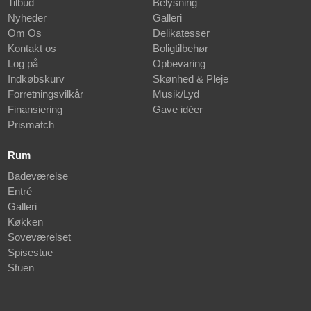
Tilbud
Belysning
Nyheder
Galleri
Om Os
Delikatesser
Kontakt os
Boligtilbehør
Log på
Opbevaring
Indkøbskurv
Skønhed & Pleje
Forretningsvilkår
Musik/Lyd
Finansiering
Gave idéer
Prismatch
Rum
Badeværelse
Entré
Galleri
Køkken
Soveværelset
Spisestue
Stuen