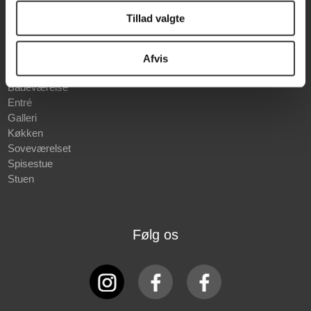
Forretningsvilkår
Musik/Lyd
Tillad valgte
Finansiering
Gave idéer
Prismatch
Afvis
Rum
Badeværelse
Entré
Galleri
Køkken
Soveværelset
Spisestue
Stuen
Følg os