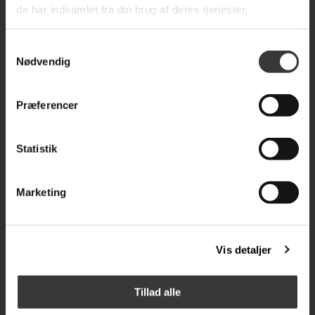
de har indsamlet fra din brug af deres tjenester.
KONTAKT OS
Samtykkevalg
Nødvendig
Præferencer
Statistik
Nyttige Links
Kategorier
Marketing
Hjem
Tekstiler
Produkter
Møbler
Tilbud
Belysning
Nyheder
Galleri
Vis detaljer
Om Os
Delikatesser
Kontakt os
Boligtilbehør
Log på
Opbevaring
Tillad alle
Indkøbskurv
Skønhed & Pleje