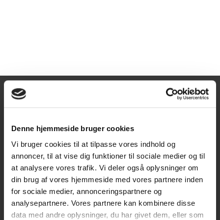
Åbningstider
Mandag
10:00-17:30
Denne hjemmeside bruger cookies
Tirsdag
10:00-17:30
Vi bruger cookies til at tilpasse vores indhold og
Onsdag
10:00-17:30
annoncer, til at vise dig funktioner til sociale medier og til
Torsdag
10:00-17:30
at analysere vores trafik. Vi deler også oplysninger om
Fredag
10:00-17:30
din brug af vores hjemmeside med vores partnere inden
for sociale medier, annonceringspartnere og
Lørdag
10:00-14:00
analysepartnere. Vores partnere kan kombinere disse
Søndag
Lukket
data med andre oplysninger, du har givet dem, eller som