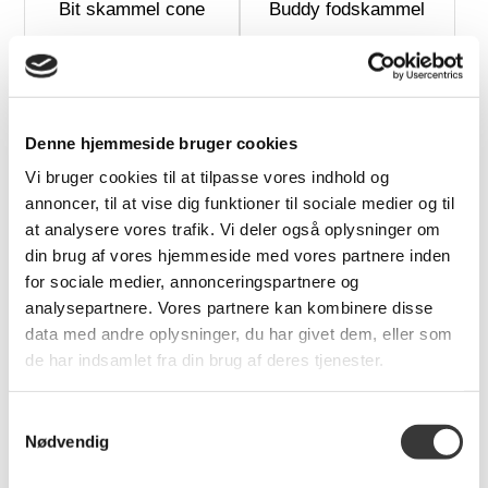
Bit skammel cone
Buddy fodskammel
1.599,00 DKK
1.599,00 DKK
Denne hjemmeside bruger cookies
Flere
Varianter
Vi bruger cookies til at tilpasse vores indhold og
annoncer, til at vise dig funktioner til sociale medier og til
at analysere vores trafik. Vi deler også oplysninger om
din brug af vores hjemmeside med vores partnere inden
for sociale medier, annonceringspartnere og
analysepartnere. Vores partnere kan kombinere disse
Bit skammel
Time Out fodskammel
med sortbejdset
data med andre oplysninger, du har givet dem, eller som
egeskal
de har indsamlet fra din brug af deres tjenester.
1.649,00 DKK
4.662,00 DKK
Samtykkevalg
Nødvendig