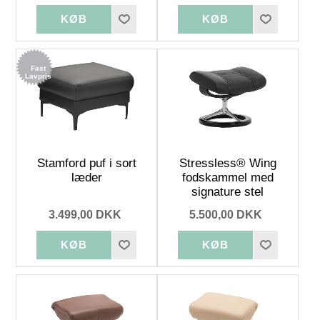
Fast
Lavpris
Stamford puf i sort
Stressless® Wing
læder
fodskammel med
signature stel
3.499,00 DKK
5.500,00 DKK