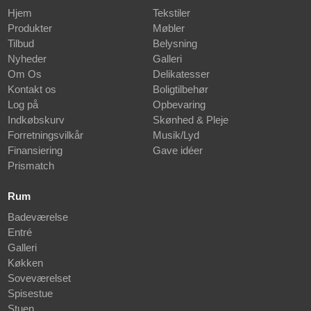
Hjem
Tekstiler
Produkter
Møbler
Tilbud
Belysning
Nyheder
Galleri
Om Os
Delikatesser
Kontakt os
Boligtilbehør
Log på
Opbevaring
Indkøbskurv
Skønhed & Pleje
Forretningsvilkår
Musik/Lyd
Finansiering
Gave idéer
Prismatch
Rum
Badeværelse
Entré
Galleri
Køkken
Soveværelset
Spisestue
Stuen