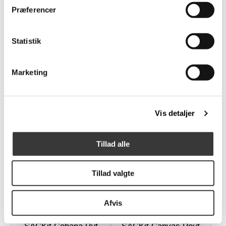
Flere
Præferencer
Varianter
Statistik
Marketing
Theca Sini skammel til
SACKit Cobana Junior
Lænestol
Puf
3.016,00 DKK
999,00 DKK
Vis detaljer
Tillad alle
Flere
Flere
Varianter
Varianter
Tillad valgte
Afvis