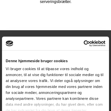
serveringsbrætter.
Åbningstider
Mandag
10:00-17:30
Tirsdag
10:00-17:30
Denne hjemmeside bruger cookies
Onsdag
10:00-17:30
Vi bruger cookies til at tilpasse vores indhold og
Torsdag
10:00-17:30
annoncer, til at vise dig funktioner til sociale medier og til
at analysere vores trafik. Vi deler også oplysninger om
Fredag
10:00-17:30
din brug af vores hjemmeside med vores partnere inden
Lørdag
10:00-14:00
for sociale medier, annonceringspartnere og
Søndag
Lukket
analysepartnere. Vores partnere kan kombinere disse
data med andre oplysninger, du har givet dem, eller som
KONTAKT OS
de har indsamlet fra din brug af deres tjenester.