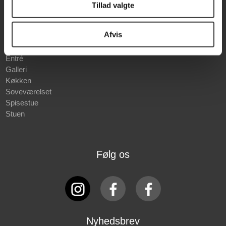
Tillad valgte
Prismatch
Rum
Afvis
Badeværelse
Entré
Galleri
Køkken
Soveværelset
Spisestue
Stuen
Følg os
Nyhedsbrev