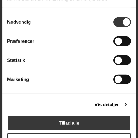
Samtykkevalg
Nødvendig
Præferencer
Statistik
Nyttige Links
Kategorier
Hjem
Tekstiler
Marketing
Produkter
Møbler
Tilbud
Belysning
Nyheder
Galleri
Om Os
Delikatesser
Vis detaljer
Kontakt os
Boligtilbehør
Log på
Opbevaring
Tillad alle
Indkøbskurv
Skønhed & Pleje
Forretningsvilkår
Musik/Lyd
Finansiering
Gave idéer