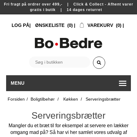
Fri fragt på ordrer over 499,- | Click & Collect - Afhent varer
gratis i butik | 14 dages returret
LOG PÅ
ØNSKELISTE
(0)
VAREKURV
(0)
MENU
Forsiden
/
Boligtilbehør
/
Køkken
/
Serveringsbrætter
Serveringsbrætter
Mangler du et bræt til for eksempel at servere en lækker
omgang mad på? Så har vi her samlet vores udvalg af