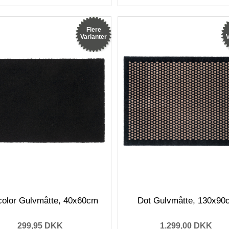
Flere
Varianter
V
color Gulvmåtte, 40x60cm
Dot Gulvmåtte, 130x90
299,95 DKK
1.299,00 DKK