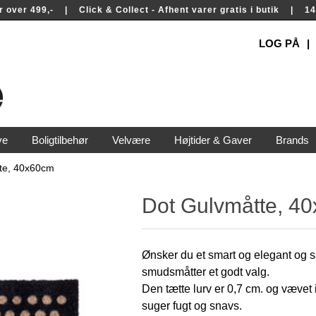
rer over 499,- | Click & Collect - Afhent varer gratis i butik | 
LOG PÅ
ve
Boligtilbehør
Velvære
Højtider & Gaver
Brands
te, 40x60cm
Dot Gulvmåtte, 4
Ønsker du et smart og elegant og s
smudsmåtter et godt valg.
Den tætte lurv er 0,7 cm. og vævet
suger fugt og snavs.