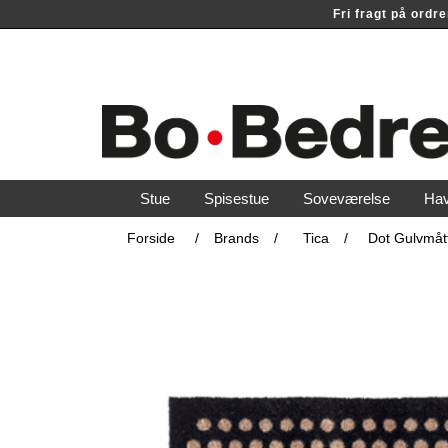
Fri fragt på ord
Stue
Spisestue
Soveværelse
Ha
Forside
/
Brands
/
Tica
/
Dot Gulvmåt