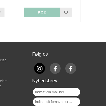
Følg os
else
Nyhedsbrev
elset
e