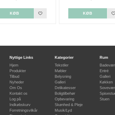
Nyttige Links
Kategorier
Rum
Hjem
Tekstiler
Badevær
Produkter
Møbler
Entré
Tilbud
Belysning
Galleri
Nyheder
Galleri
Køkken
Om Os
Delikatesser
Sovevær
Kontakt os
Boligtilbehør
Spisestu
Log på
Opbevaring
Stuen
Indkøbskurv
Skønhed & Pleje
Forretningsvilkår
Musik/Lyd