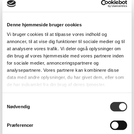
Denne hjemmeside bruger cookies
Sensation tæppe,
Sensation tæppe,
Vi bruger cookies til at tilpasse vores indhold og
140x200cm
140x200cm
annoncer, til at vise dig funktioner til sociale medier og til
1.899,00 DKK
1.899,00 DKK
at analysere vores trafik. Vi deler også oplysninger om
din brug af vores hjemmeside med vores partnere inden
for sociale medier, annonceringspartnere og
analysepartnere. Vores partnere kan kombinere disse
data med andre oplysninger, du har givet dem, eller som
Flere
Flere
Varianter
Varianter
de har indsamlet fra din brug af deres tjenester.
Samtykkevalg
Nødvendig
Tromsø tæppe,
Tromsø tæppe,
50x80cm
50x80cm
Præferencer