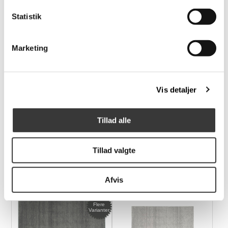
599,00 DKK
599,00 DKK
Statistik
Marketing
Vis detaljer
Tillad alle
Sensation tæppe,
Nuuk håndvævet
140x200cm
tæppe, 140x200cm
Tillad valgte
1.899,00 DKK
1.999,00 DKK
Afvis
Flere
Varianter