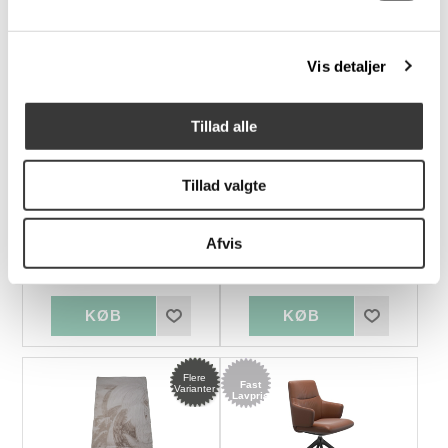
Vis detaljer
Flere
Flere
Fast
Fast
Varianter
Varianter
Lavpris
Lavpris
Tillad alle
Tillad valgte
Idun spisebordsstol
Forma spisebordsstol
Afvis
999,00 DKK
1.999,00 DKK
Flere
Fast
Varianter
Lavpris