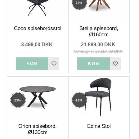
-24%
Coco spisebordsstol
Stella spisebord,
Ø160cm
3.499,00 DKK
21.899,00 DKK
Normalpris: 28.657,00 DKK
-23%
-29%
Orion spisebord,
Edina Stol
Ø130cm