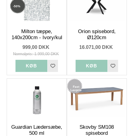
-50%
Milton tæppe,
Orion spisebord,
140x200cm - Ivory/kul
Ø120cm
999,00 DKK
16.071,00 DKK
Normalpris: 1.999,00 DKK
Fast
Lavpris
Guardian Lædersæbe,
Skovby SM108
500 ml
spisebord