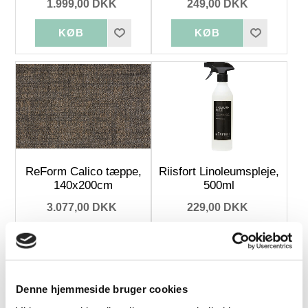
1.999,00 DKK
249,00 DKK
ReForm Calico tæppe,
Riisfort Linoleumspleje,
140x200cm
500ml
3.077,00 DKK
229,00 DKK
Flere
Fast
Varianter
Denne hjemmeside bruger cookies
Lavpris