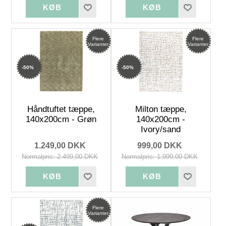
Flere
Flere
Varianter
Varianter
-50%
-50%
Håndtuftet tæppe,
Milton tæppe,
140x200cm - Grøn
140x200cm -
Ivory/sand
1.249,00 DKK
999,00 DKK
Normalpris: 2.499,00 DKK
Normalpris: 1.999,00 DKK
Flere
Varianter