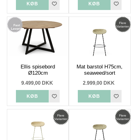
Flere
Fast
Varianter
Lavpris
Ellis spisebord
Mat barstol H75cm,
Ø120cm
seaweed/sort
9.499,00 DKK
2.999,00 DKK
Flere
Flere
Varianter
Varianter