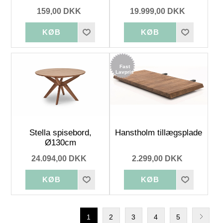
159,00 DKK
19.999,00 DKK
Fast
Lavpris
Stella spisebord,
Hanstholm tillægsplade
Ø130cm
24.094,00 DKK
2.299,00 DKK
1
2
3
4
5