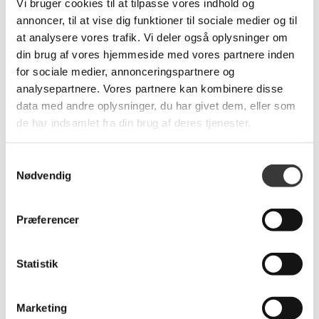
Vi bruger cookies til at tilpasse vores indhold og
annoncer, til at vise dig funktioner til sociale medier og til
at analysere vores trafik. Vi deler også oplysninger om
din brug af vores hjemmeside med vores partnere inden
Riisfort Laminatrens,
Plaisir spisebord inkl. 2
for sociale medier, annonceringspartnere og
250ml
tillægsplader
analysepartnere. Vores partnere kan kombinere disse
data med andre oplysninger, du har givet dem, eller som
249,00 DKK
7.999,00 DKK
de har indsamlet fra din brug af deres tjenester.
Samtykkevalg
Nødvendig
Flere
Fast
Varianter
Lavpris
Præferencer
Statistik
Skovby SM843
Plaisir spisebord inkl. 2
spisebordsstol
tillægsplader
Marketing
2.899,00 DKK
5.999,00 DKK