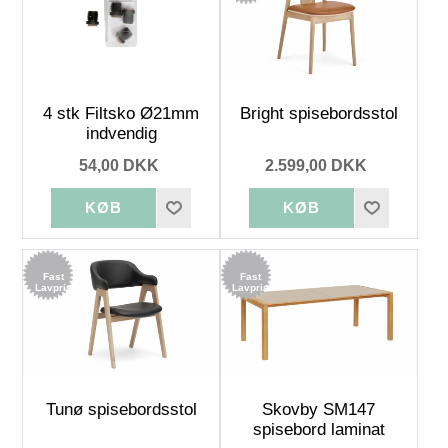
4 stk Filtsko Ø21mm
Bright spisebordsstol
indvendig
54,00 DKK
2.599,00 DKK
Fast
Fast
Lavpris
Lavpris
Tunø spisebordsstol
Skovby SM147
spisebord laminat