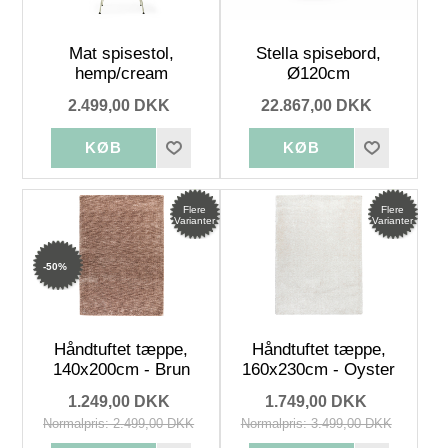
Mat spisestol,
Stella spisebord,
hemp/cream
Ø120cm
2.499,00 DKK
22.867,00 DKK
Flere
Flere
Varianter
Varianter
-50%
Håndtuftet tæppe,
Håndtuftet tæppe,
140x200cm - Brun
160x230cm - Oyster
1.249,00 DKK
1.749,00 DKK
Normalpris: 2.499,00 DKK
Normalpris: 3.499,00 DKK