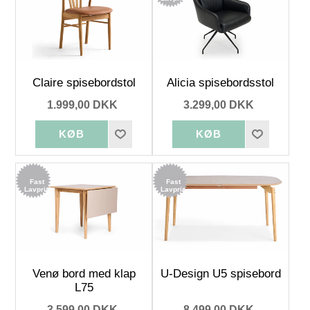
Claire spisebordstol
Alicia spisebordsstol
1.999,00 DKK
3.299,00 DKK
Fast
Fast
Lavpris
Lavpris
Venø bord med klap
U-Design U5 spisebord
L75
3.599,00 DKK
8.499,00 DKK