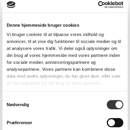
Dunlopillo Seed
Dunlopillo Seed
boxmadras 180x200
boxmadras 160x200
inkl. Wave topmadras
inkl. Wave topmadras
Denne hjemmeside bruger cookies
15.998,00 DKK
15.998,00 DKK
Vi bruger cookies til at tilpasse vores indhold og
annoncer, til at vise dig funktioner til sociale medier og til
at analysere vores trafik. Vi deler også oplysninger om
din brug af vores hjemmeside med vores partnere inden
for sociale medier, annonceringspartnere og
Fast
Fast
Lavpris
Lavpris
analysepartnere. Vores partnere kan kombinere disse
data med andre oplysninger, du har givet dem, eller som
Nyhed
Nyhed
de har indsamlet fra din brug af deres tjenester.
Samtykkevalg
Dunlopillo Seed
Dunlopillo Seed
Nødvendig
boxmadras 140x200
boxmadras 120x200
inkl. Wave topmadras
inkl. Wave topmadras
12.246,00 DKK
11.047,00 DKK
Præferencer