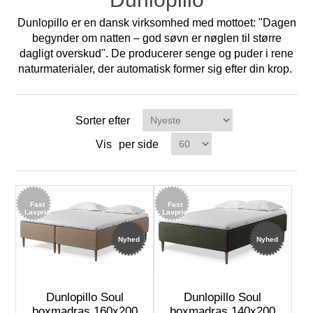
Dunlopillo er en dansk virksomhed med mottoet: "Dagen
begynder om natten – god søvn er nøglen til større
dagligt overskud". De producerer senge og puder i rene
naturmaterialer, der automatisk former sig efter din krop.
Sorter efter
Vis
per side
Fast
Fast
Lavpris
Lavpris
Nyhed
Nyhed
Dunlopillo Soul
Dunlopillo Soul
boxmadras 160x200
boxmadras 140x200