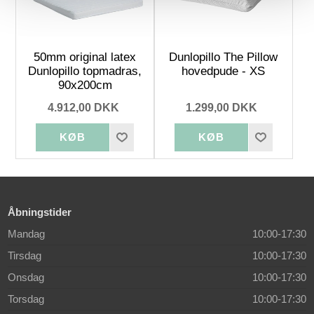
50mm original latex
Dunlopillo The Pillow
Dunlopillo topmadras,
hovedpude - XS
90x200cm
4.912,00 DKK
1.299,00 DKK
Åbningstider
Mandag
10:00-17:30
Tirsdag
10:00-17:30
Onsdag
10:00-17:30
Torsdag
10:00-17:30