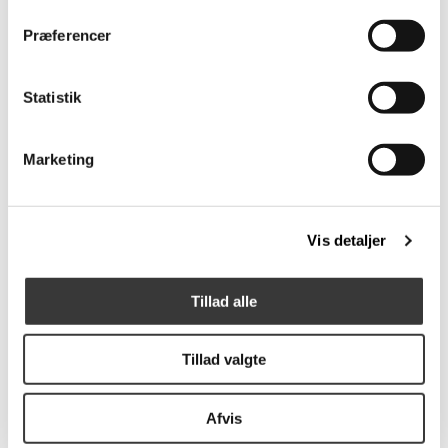
Præferencer
Dot Gulvmåtte,
Dot gummi dørmåtte,
40x60cm
60x90cm
Statistik
299,95 DKK
599,95 DKK
Marketing
Flere
Flere
Varianter
Varianter
Vis detaljer
Tillad alle
Unicolor Gulvmåtte,
Stripes Gulvmåtte,
Tillad valgte
40x60cm
60x90cm
299,95 DKK
479,00 DKK
Afvis