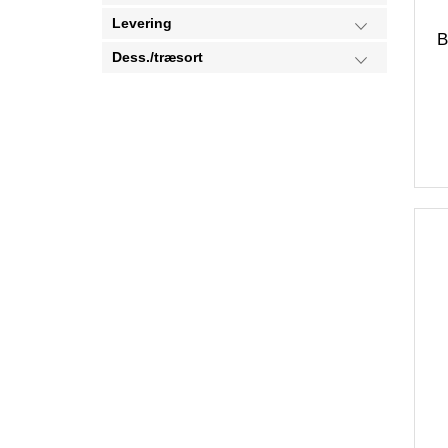
Levering
B
Dess./træsort