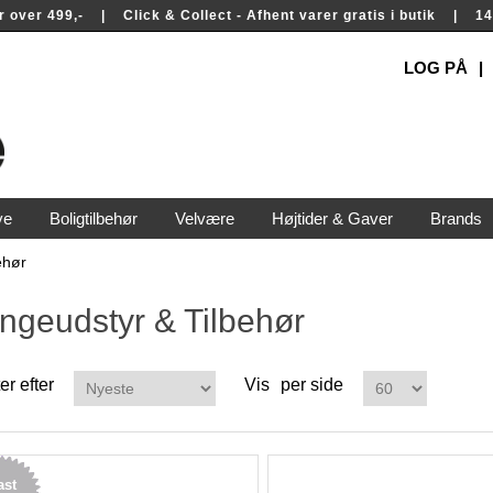
rer over 499,- | Click & Collect - Afhent varer gratis i butik | 
LOG PÅ
ve
Boligtilbehør
Velvære
Højtider & Gaver
Brands
ehør
ngeudstyr & Tilbehør
er efter
Vis
per side
ast