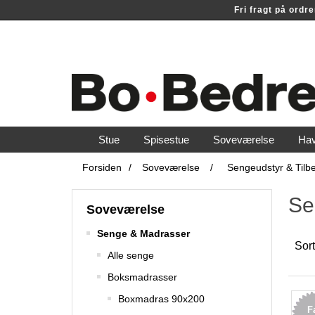
Fri fragt på ord
Stue
Spisestue
Soveværelse
Ha
Forsiden
/
Soveværelse
/
Sengeudstyr & Tilb
Se
Soveværelse
Senge & Madrasser
Sort
Alle senge
Boksmadrasser
Boxmadras 90x200
F