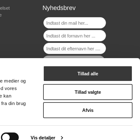
Nyhedsbrev
elset
e
Tillad alle
ale medier og
ed vores
Tillad valgte
re kan
fra din brug
Afvis
Vis detaljer