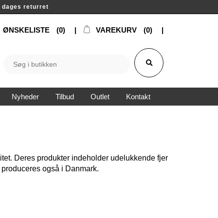
14 dages returret
ØNSKELISTE
(0)
VAREKURV
(0)
Nyheder
Tilbud
Outlet
Kontakt
tet. Deres produkter indeholder udelukkende fjer
og produceres også i Danmark.