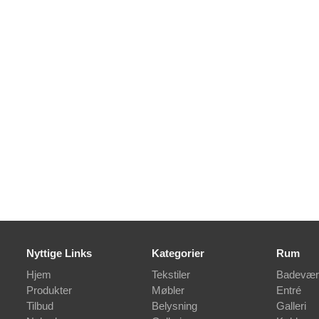
Nyttige Links
Kategorier
Rum
Hjem
Tekstiler
Badevær
Produkter
Møbler
Entré
Tilbud
Belysning
Galleri