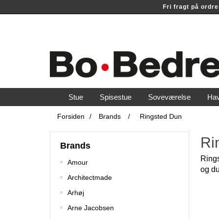
Fri fragt på ord
Stue
Spisestue
Soveværelse
Ha
Forsiden
/
Brands
/
Ringsted Dun
Ri
Brands
Rings
Amour
og du
Architectmade
Arhøj
Arne Jacobsen