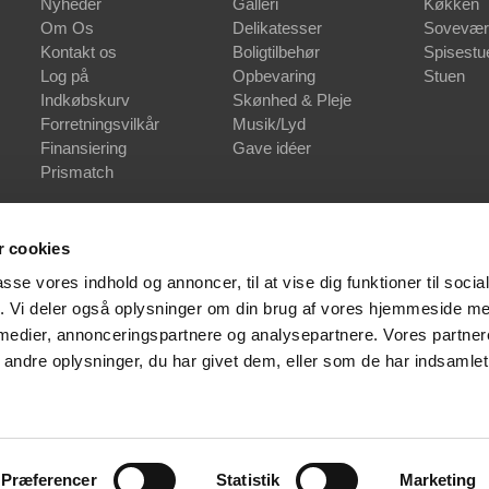
Nyheder
Galleri
Køkken
Om Os
Delikatesser
Sovevær
Kontakt os
Boligtilbehør
Spisestu
Log på
Opbevaring
Stuen
Indkøbskurv
Skønhed & Pleje
Forretningsvilkår
Musik/Lyd
Finansiering
Gave idéer
Prismatch
 cookies
passe vores indhold og annoncer, til at vise dig funktioner til soci
fik. Vi deler også oplysninger om din brug af vores hjemmeside m
 medier, annonceringspartnere og analysepartnere. Vores partne
ndre oplysninger, du har givet dem, eller som de har indsamlet 
Præferencer
Statistik
Marketing