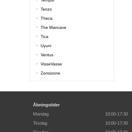
Tempur
Tenzo
Theca
The Mancave
Tica
Uyuni
Ventus
VisseVasse
Zensizone
Åbningstider
Mandag
10:00-17:30
Tirsdag
10:00-17:30