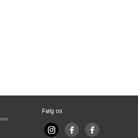
Følg os
else