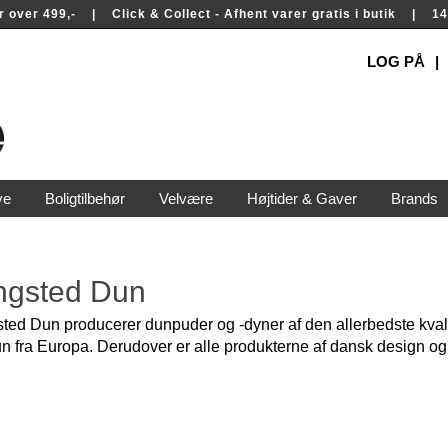
rer over 499,- | Click & Collect - Afhent varer gratis i butik | 
LOG PÅ
ve
Boligtilbehør
Velvære
Højtider & Gaver
Brands
ngsted Dun
ted Dun producerer dunpuder og -dyner af den allerbedste kvali
n fra Europa. Derudover er alle produkterne af dansk design 