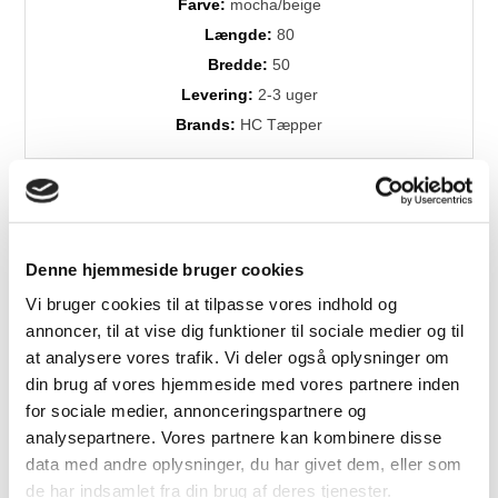
Farve:
mocha/beige
Længde:
80
Bredde:
50
Levering:
2-3 uger
Brands:
HC Tæpper
Denne hjemmeside bruger cookies
Vi bruger cookies til at tilpasse vores indhold og
annoncer, til at vise dig funktioner til sociale medier og til
Relaterede produkter
at analysere vores trafik. Vi deler også oplysninger om
din brug af vores hjemmeside med vores partnere inden
for sociale medier, annonceringspartnere og
analysepartnere. Vores partnere kan kombinere disse
data med andre oplysninger, du har givet dem, eller som
de har indsamlet fra din brug af deres tjenester.