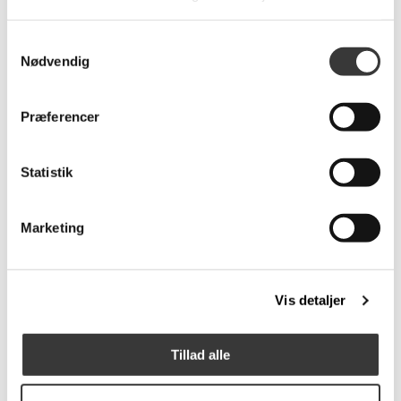
Samtykkevalg
Nødvendig
Sensation tæppe,
Sensation tæppe,
140x200cm
140x200cm
Præferencer
1.899,00 DKK
1.899,00 DKK
Statistik
Marketing
Flere
Varianter
Vis detaljer
Tillad alle
Sensation rundt
Tromsø tæppe,
luvtæppe, Ø160cm
50x80cm