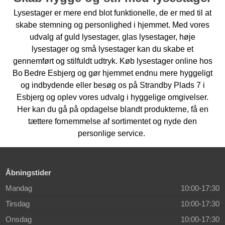
Lysestager er mere end blot funktionelle
,
de er med til at
skabe stemning og personlighed i hjemmet. Med vores
udvalg af guld lysestager, glas lysestager, høje
lysestager og små lysestager kan du skabe et
gennemført og stilfuldt udtryk. Køb lysestager online hos
Bo Bedre Esbjerg og gør hjemmet endnu mere hyggeligt
og indbydende
eller besøg os på Strandby Plads 7 i
Esbjerg og oplev vores udvalg i hyggelige omgivelser.
Her kan du gå på opdagelse blandt produkterne, få en
tættere fornemmelse af sortimentet og nyde den
personlige service.
Åbningstider
Mandag
10:00-17:30
Tirsdag
10:00-17:30
Onsdag
10:00-17:30