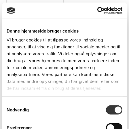
Uyuni LED Bloklys -
Uyuni LED Bloklys -
8x10cm
6x25cm
189,00 DKK
229,00 DKK
Denne hjemmeside bruger cookies
Vi bruger cookies til at tilpasse vores indhold og
annoncer, til at vise dig funktioner til sociale medier og til
at analysere vores trafik. Vi deler også oplysninger om
din brug af vores hjemmeside med vores partnere inden
for sociale medier, annonceringspartnere og
analysepartnere. Vores partnere kan kombinere disse
data med andre oplysninger, du har givet dem, eller som
de har indsamlet fra din brug af deres tjenester.
Uyuni LED Bloklys -
Uyuni LED Bloklys -
5x8cm
5x25cm
Samtykkevalg
Nødvendig
149,00 DKK
199,00 DKK
Præferencer