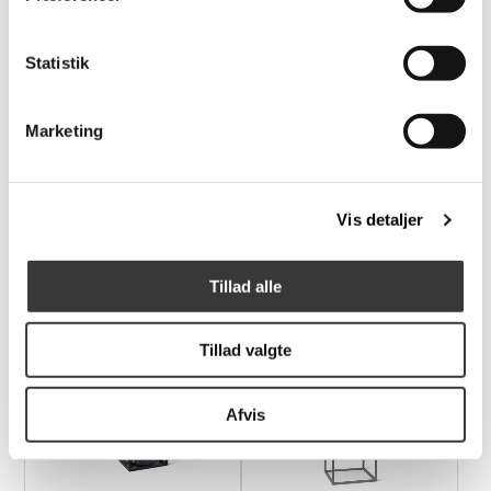
Flere
Flere
Statistik
Varianter
Varianter
-25%
Marketing
MOLEKYL 1 Fyrfad
MOLEKYL 2
Vis detaljer
399,00 DKK
599,00 DKK
Normalpris: 799,00 DKK
Tillad alle
Tillad valgte
Afvis
-29%