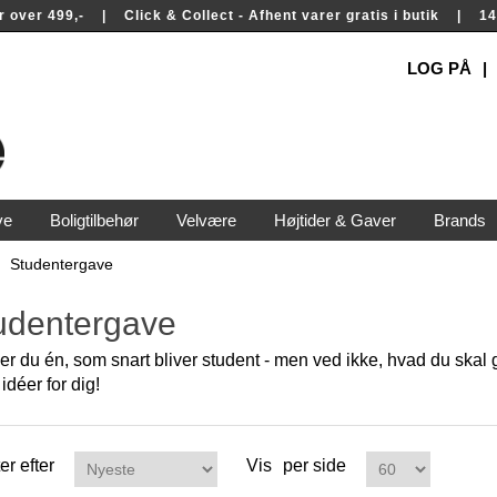
rer over 499,- | Click & Collect - Afhent varer gratis i butik | 
LOG PÅ
ve
Boligtilbehør
Velvære
Højtider & Gaver
Brands
Studentergave
udentergave
r du én, som snart bliver student - men ved ikke, hvad du skal
idéer for dig!
er efter
Vis
per side