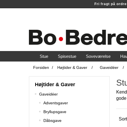
Fri fragt på ord
Stue
Spisestue
Soveværelse
Ha
Forsiden
/
Højtider & Gaver
/
Gaveidéer
/
St
Højtider & Gaver
Kende
Gaveidéer
gode 
Adventsgaver
Bryllupsgave
Sort
Dåbsgave