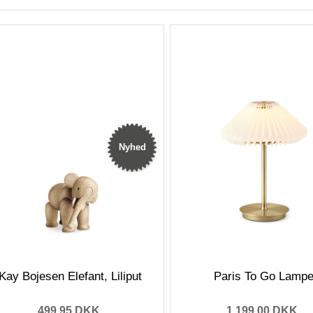
Nyhed
Kay Bojesen Elefant, Liliput
Paris To Go Lamp
499,95 DKK
1.199,00 DKK