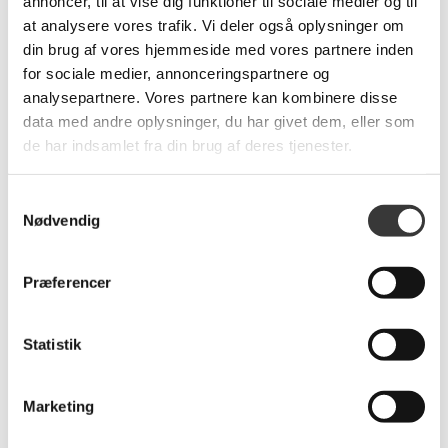
annoncer, til at vise dig funktioner til sociale medier og til
at analysere vores trafik. Vi deler også oplysninger om
din brug af vores hjemmeside med vores partnere inden
for sociale medier, annonceringspartnere og
analysepartnere. Vores partnere kan kombinere disse
Casablanca tæppe,
Jensen Ambassadør
data med andre oplysninger, du har givet dem, eller som
133x195 cm
Dream elevationsseng
B120
de har indsamlet fra din brug af deres tjenester.
2.499,00 DKK
30.766,00 DKK
Samtykkevalg
Nødvendig
Præferencer
Statistik
Marketing
Maileg Easter Parade,
Sille Geometri LED
Nr. 26
Bloklys, Ø9,2x20,3cm