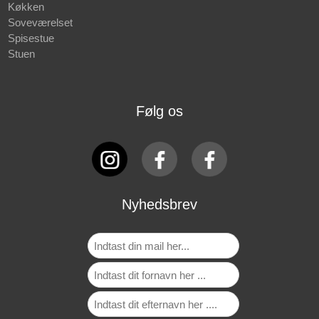
Køkken
Soveværelset
Spisestue
Stuen
Følg os
Nyhedsbrev