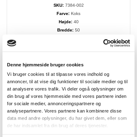
SKU:
7384-002
Farve:
Koks
Højde:
40
Bredde:
50
Dybde:
35
Dess./træsort:
Fenice stof
Levering:
+4 uger
Denne hjemmeside bruger cookies
Vi bruger cookies til at tilpasse vores indhold og
annoncer, til at vise dig funktioner til sociale medier og til
Relaterede produkter
at analysere vores trafik. Vi deler også oplysninger om
din brug af vores hjemmeside med vores partnere inden
for sociale medier, annonceringspartnere og
analysepartnere. Vores partnere kan kombinere disse
Fast
Lavpris
data med andre oplysninger, du har givet dem, eller som
de har indsamlet fra din brug af deres tjenester.