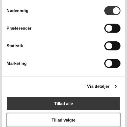
Samtykkevalg
Nødvendig
Alba skoskab med 2
Arthur skrivebord
låger
Præferencer
3.499,00 DKK
4.999,00 DKK
Statistik
Flere
Fast
Marketing
Varianter
Lavpris
Vis detaljer
Stressless Urban
Amour Pau sengegavl,
Tillad alle
sofabord
Grå
6.090,00 DKK
3.999,00 DKK
Tillad valgte