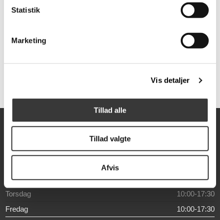
Statistik
Malmø sofa med
Ohio sofa med
chaiselong og open
chaiselong
Marketing
end
16.599,00 DKK
7.999,00 DKK
Vis detaljer
Tillad alle
Åbningstider
Tillad valgte
Mandag
10:00-17:30
Tirsdag
10:00-17:30
Afvis
Onsdag
10:00-17:30
Torsdag
10:00-17:30
Fredag
10:00-17:30