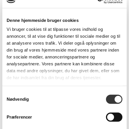
Flere
Denne hjemmeside bruger cookies
Fast
Fast
Varianter
Lavpris
Lavpris
Vi bruger cookies til at tilpasse vores indhold og
annoncer, til at vise dig funktioner til sociale medier og til
at analysere vores trafik. Vi deler også oplysninger om
din brug af vores hjemmeside med vores partnere inden
for sociale medier, annonceringspartnere og
Edge Vange
Amour Pau sengegavl,
Reolsystem
Grå
analysepartnere. Vores partnere kan kombinere disse
data med andre oplysninger, du har givet dem, eller som
13.517,00 DKK
3.999,00 DKK
de har indsamlet fra din brug af deres tjenester.
Samtykkevalg
Nødvendig
Fast
Fast
Lavpris
Lavpris
Præferencer
Nyhed