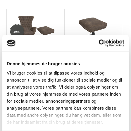
-30%
Theca Sini Lænestol &
Theca Sini skammel til
Skammel
Lænestol
Denne hjemmeside bruger cookies
9.999,00 DKK
3.016,00 DKK
Vi bruger cookies til at tilpasse vores indhold og
Normalpris: 14.208,00 DKK
annoncer, til at vise dig funktioner til sociale medier og til
at analysere vores trafik. Vi deler også oplysninger om
din brug af vores hjemmeside med vores partnere inden
for sociale medier, annonceringspartnere og
analysepartnere. Vores partnere kan kombinere disse
data med andre oplysninger, du har givet dem, eller som
de har indsamlet fra din brug af deres tjenester.
-30%