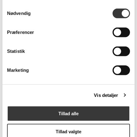
Samtykkevalg
Nødvendig
Theca Sini Lænestol
Theca Sini Lænestol &
Skammel
Præferencer
11.192,00 DKK
9.999,00 DKK
Normalpris: 14.208,00 DKK
Statistik
Marketing
Vis detaljer
Tillad alle
Theca Sini Lænestol
11.192,00 DKK
Tillad valgte