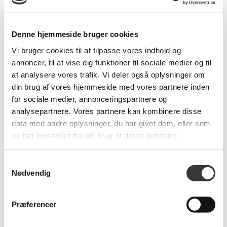
Denne hjemmeside bruger cookies
Produkt specifikationer
Vi bruger cookies til at tilpasse vores indhold og
annoncer, til at vise dig funktioner til sociale medier og til
SKU:
STRESS.RUBY.ST.M.EL
at analysere vores trafik. Vi deler også oplysninger om
Farve:
Sort
din brug af vores hjemmeside med vores partnere inden
for sociale medier, annonceringspartnere og
analysepartnere. Vores partnere kan kombinere disse
data med andre oplysninger, du har givet dem, eller som
Relaterede produkter
de har indsamlet fra din brug af deres tjenester.
Samtykkevalg
Nødvendig
-34%
Præferencer