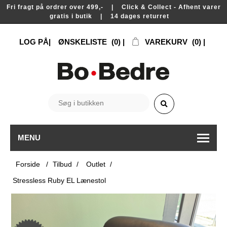
Fri fragt på ordrer over 499,- | Click & Collect - Afhent varer
gratis i butik | 14 dages returret
LOG PÅ
ØNSKELISTE
(0)
VAREKURV
(0)
MENU
Forside
/
Tilbud
/
Outlet
/
Stressless Ruby EL Lænestol