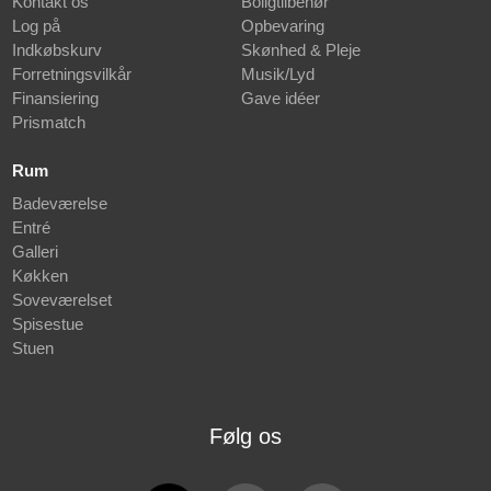
Kontakt os
Boligtilbehør
Log på
Opbevaring
Indkøbskurv
Skønhed & Pleje
Forretningsvilkår
Musik/Lyd
Finansiering
Gave idéer
Prismatch
Rum
Badeværelse
Entré
Galleri
Køkken
Soveværelset
Spisestue
Stuen
Følg os