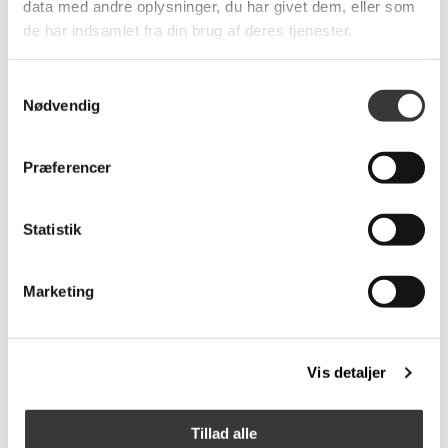
data med andre oplysninger, du har givet dem, eller som
de har indsamlet fra din brug af deres tjenester.
Flere
Flere
Varianter
Varianter
Samtykkevalg
Nødvendig
Præferencer
Deluxe Hammock witth
Fatboy hængekøje
cover
4.169,00 DKK
3.149,00 DKK
Statistik
Marketing
Vis detaljer
Tillad alle