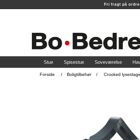
Fri fragt på ord
Stue
Spisestue
Soveværelse
Ha
Forside
/
Boligtilbehør
/
Crooked lysestage t