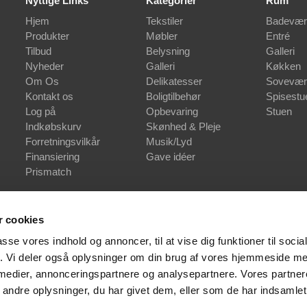
Nyttige Links
Kategorier
Rum
Hjem
Tekstiler
Badevær
Produkter
Møbler
Entré
Tilbud
Belysning
Galleri
Nyheder
Galleri
Køkken
Om Os
Delikatesser
Sovevær
Kontakt os
Boligtilbehør
Spisestu
Log på
Opbevaring
Stuen
Indkøbskurv
Skønhed & Pleje
Forretningsvilkår
Musik/Lyd
Finansiering
Gave idéer
Prismatch
 cookies
passe vores indhold og annoncer, til at vise dig funktioner til soci
fik. Vi deler også oplysninger om din brug af vores hjemmeside m
 medier, annonceringspartnere og analysepartnere. Vores partne
ndre oplysninger, du har givet dem, eller som de har indsamlet 