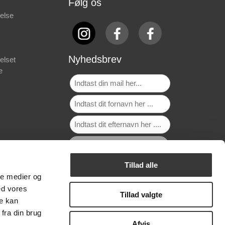
Følg os
else
Nyhedsbrev
elset
e
Tillad alle
ale medier og
ed vores
Tillad valgte
re kan
fra din brug
Afvis