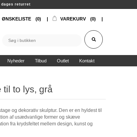
14 dages returret
ØNSKELISTE
(0)
VAREKURV
(0)
Nyheder
Tilbud
Outlet
Kontakt
il to lys, grå
age og dekorativ skulptur. Den er en hyldest til
ation af usædvanlige former og skæve
tion fra krydsfeltet mellem design, kunst og