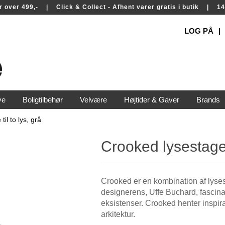
rer over 499,- | Click & Collect - Afhent varer gratis i butik | 
LOG PÅ
ve
Boligtilbehør
Velvære
Højtider & Gaver
Brands
il to lys, grå
Crooked lysestage t
Crooked er en kombination af lysest
designerens, Uffe Buchard, fascin
eksistenser. Crooked henter inspira
arkitektur.