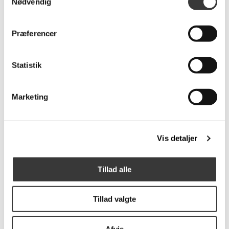
Nødvendig
Fast
Lavpris
Præferencer
Statistik
U-Design sort tillægsplade
Marketing
1.899,00 DKK
Vis detaljer
Tillad alle
Tillad valgte
Afvis