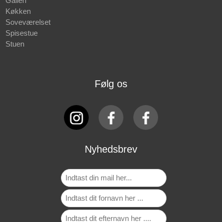
Galleri
Køkken
Soveværelset
Spisestue
Stuen
Følg os
Nyhedsbrev