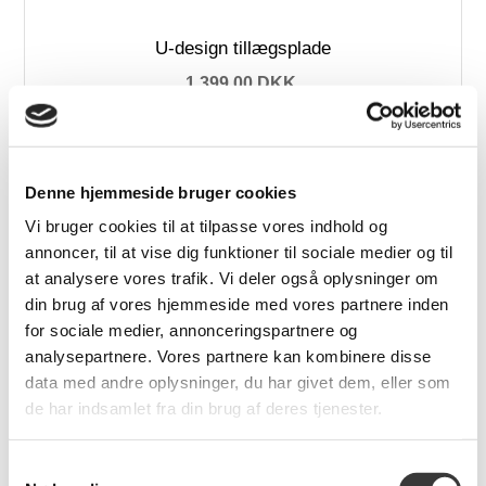
U-design tillægsplade
1.399,00 DKK
Denne hjemmeside bruger cookies
Fast
Vi bruger cookies til at tilpasse vores indhold og
Lavpris
annoncer, til at vise dig funktioner til sociale medier og til
at analysere vores trafik. Vi deler også oplysninger om
din brug af vores hjemmeside med vores partnere inden
for sociale medier, annonceringspartnere og
analysepartnere. Vores partnere kan kombinere disse
Skovby SM112 tillægsplader
data med andre oplysninger, du har givet dem, eller som
2.999,00 DKK
de har indsamlet fra din brug af deres tjenester.
Samtykkevalg