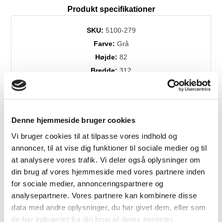
Produkt specifikationer
SKU:
5100-279
Farve:
Grå
Højde:
82
Bredde:
312
Dybde:
173
Dess./træsort:
Montana stof
Levering:
+4 uger
Denne hjemmeside bruger cookies
Vi bruger cookies til at tilpasse vores indhold og
annoncer, til at vise dig funktioner til sociale medier og til
Relaterede produkter
at analysere vores trafik. Vi deler også oplysninger om
din brug af vores hjemmeside med vores partnere inden
for sociale medier, annonceringspartnere og
analysepartnere. Vores partnere kan kombinere disse
data med andre oplysninger, du har givet dem, eller som
de har indsamlet fra din brug af deres tjenester.