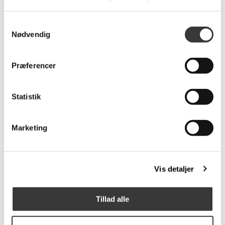
-30%
Samtykkevalg
Nødvendig
Symfoni 2018 sofa
Symfoni 2018
med open end
hjørnesofa
Præferencer
47.971,00 DKK
23.195,00 DKK
Normalpris: 33.136,00 DKK
Statistik
Marketing
Vis detaljer
Tillad alle
Symfoni 2018 sofa
Symfoni 2018 sofa
med open end
med chaiselong