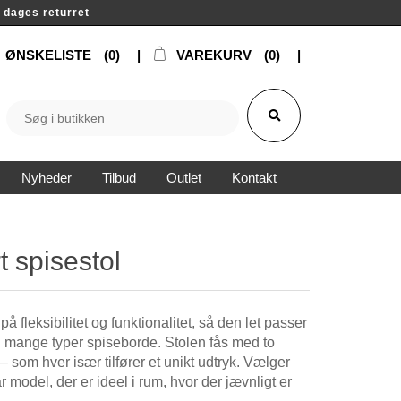
14 dages returret
ØNSKELISTE
(0)
VAREKURV
(0)
Nyheder
Tilbud
Outlet
Kontakt
 spisestol
 fleksibilitet og funktionalitet, så den let passer
ed mange typer spiseborde. Stolen fås med to
 – som hver især tilfører et unikt udtryk. Vælger
model, der er ideel i rum, hvor der jævnligt er