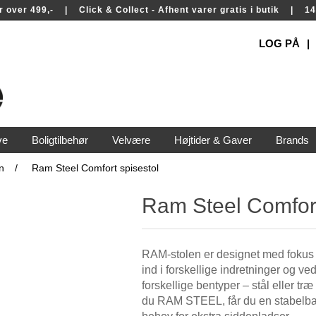
rer over 499,- | Click & Collect - Afhent varer gratis i butik | 
LOG PÅ
ve
Boligtilbehør
Velvære
Højtider & Gaver
Brands
n
/
Ram Steel Comfort spisestol
Ram Steel Comfort
RAM-stolen er designet med fokus på
ind i forskellige indretninger og v
forskellige bentyper – stål eller træ
du RAM STEEL, får du en stabelbar 