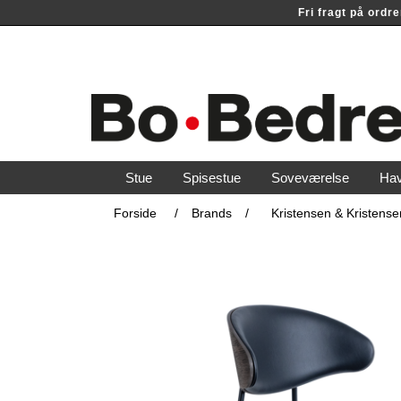
Fri fragt på ord
Stue
Spisestue
Soveværelse
Ha
Forside
/
Brands
/
Kristensen & Kristense