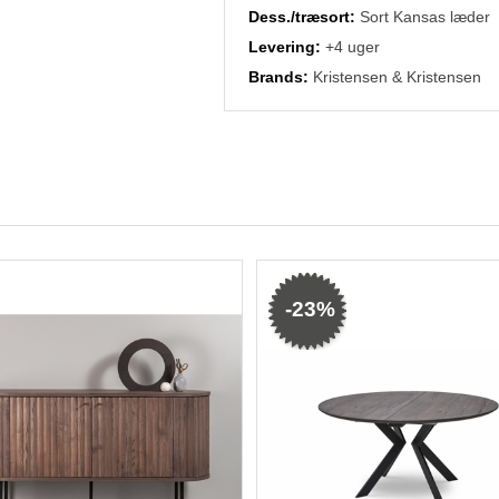
Dess./træsort:
Sort Kansas læder
Levering:
+4 uger
Brands:
Kristensen & Kristensen
-23%