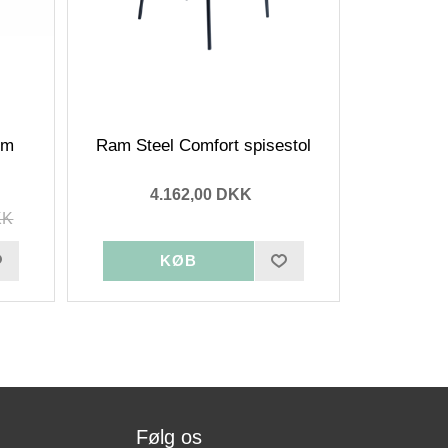
cm
Ram Steel Comfort spisestol
4.162,00 DKK
KK
Følg os