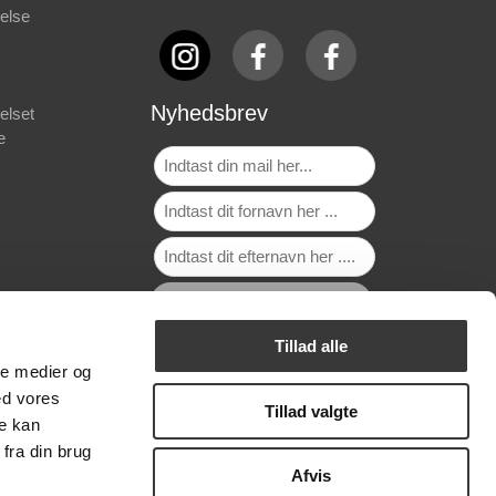
else
Nyhedsbrev
elset
e
Tillad alle
ale medier og
ed vores
Tillad valgte
re kan
fra din brug
Afvis