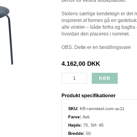
behov for ekstra siddepladser.
Stolens særlige kendetegn er det m
inspireret af formen på en gedebuks
alle vinkler – både forfra og bagfra –
hvordan den placeres i rummet.
OBS. Dette er en bestillingsvare
4.162,00 DKK
Produkt specifikationer
SKU:
KR-ramsteel-com-ac11
Farve:
Ask
Højde:
75, SH: 45
Bredde:
50