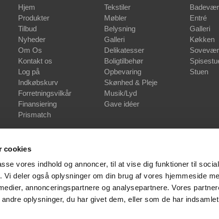
Hjem
Tekstiler
Badevær
Produkter
Møbler
Entré
Tilbud
Belysning
Galleri
Nyheder
Galleri
Køkken
Om Os
Delikatesser
Sovevær
Kontakt os
Boligtilbehør
Spisestu
Log på
Opbevaring
Stuen
Indkøbskurv
Skønhed & Pleje
Forretningsvilkår
Musik/Lyd
Finansiering
Gave idéer
Prismatch
 cookies
passe vores indhold og annoncer, til at vise dig funktioner til soci
fik. Vi deler også oplysninger om din brug af vores hjemmeside m
 medier, annonceringspartnere og analysepartnere. Vores partne
ndre oplysninger, du har givet dem, eller som de har indsamlet 