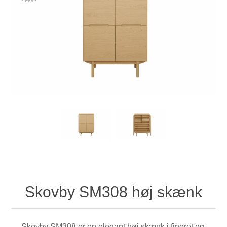
Skovby SM308 høj skænk
Skovby SM308 er en elegant høj skænk i fineret eg.