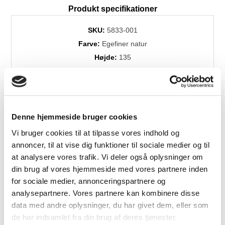
Produkt specifikationer
SKU:
5833-001
Farve:
Egefiner natur
Højde:
135
Bredde:
98
Dybde:
41
Levering:
+4 uger
Brands:
Skovby
Denne hjemmeside bruger cookies
Vi bruger cookies til at tilpasse vores indhold og
annoncer, til at vise dig funktioner til sociale medier og til
at analysere vores trafik. Vi deler også oplysninger om
Relaterede produkter
din brug af vores hjemmeside med vores partnere inden
for sociale medier, annonceringspartnere og
analysepartnere. Vores partnere kan kombinere disse
data med andre oplysninger, du har givet dem, eller som
Fast
Fast
Lavpris
Lavpris
de har indsamlet fra din brug af deres tjenester.