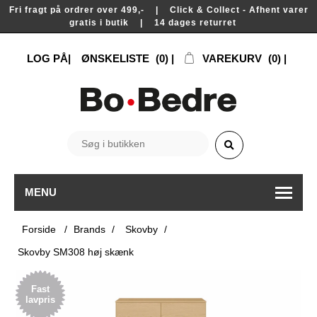
Fri fragt på ordrer over 499,- | Click & Collect - Afhent varer
gratis i butik | 14 dages returret
LOG PÅ
ØNSKELISTE
(0)
VAREKURV
(0)
MENU
Forside
/
Brands
/
Skovby
/
Skovby SM308 høj skænk
Fast
lavpris