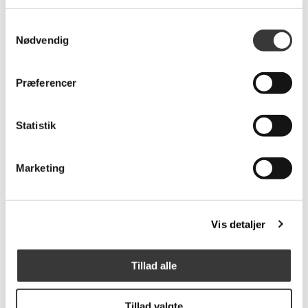
Samtykkevalg
Nødvendig
Skovby SM300 Skænk
Skovby SM52
Eg Hvidolie
spisebordsstol
Præferencer
15.749,00 DKK
3.149,00 DKK
Statistik
Marketing
Fast
Fast
Lavpris
Lavpris
Vis detaljer
Tillad alle
Skovby SM244
Skovby SM112
sofabord
tillægsplader
Tillad valgte
3.999,00 DKK
2.999,00 DKK