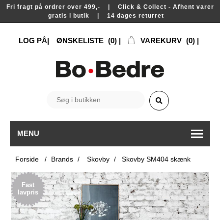
Fri fragt på ordrer over 499,- | Click & Collect - Afhent varer
gratis i butik | 14 dages returret
LOG PÅ
ØNSKELISTE
(0)
VAREKURV
(0)
MENU
Forside
/
Brands
/
Skovby
/
Skovby SM404 skænk
Fast
lavpris