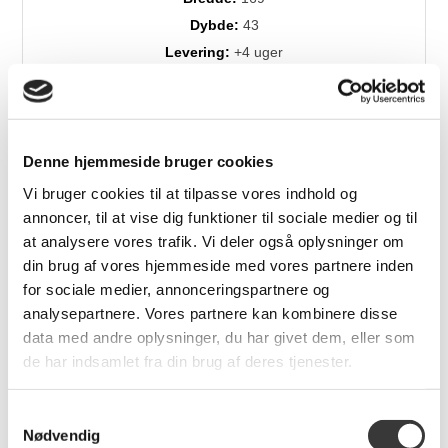
Dybde:
43
Levering:
+4 uger
Brands:
Skovby
Denne hjemmeside bruger cookies
Relaterede produkter
Vi bruger cookies til at tilpasse vores indhold og
annoncer, til at vise dig funktioner til sociale medier og til
at analysere vores trafik. Vi deler også oplysninger om
din brug af vores hjemmeside med vores partnere inden
Fast
Fast
Lavpris
Lavpris
for sociale medier, annonceringspartnere og
analysepartnere. Vores partnere kan kombinere disse
data med andre oplysninger, du har givet dem, eller som
de har indsamlet fra din brug af deres tjenester.
Skovby SM108
Skovby SM820
Samtykkevalg
spisebord
spisebordsstol
Nødvendig