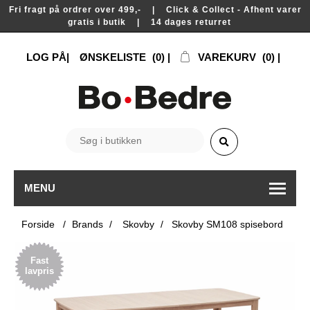
Fri fragt på ordrer over 499,- | Click & Collect - Afhent varer
gratis i butik | 14 dages returret
LOG PÅ
ØNSKELISTE
(0)
VAREKURV
(0)
MENU
Forside
/
Brands
/
Skovby
/
Skovby SM108 spisebord
Fast
lavpris