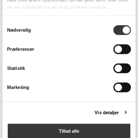
de har indsamlet fra din brug af deres tjenester.
Fast
Lavpris
Samtykkevalg
Nødvendig
Præferencer
Skovby SM112
Skovby SM 24
tillægsplader
tillægsplader
Statistik
2.999,00 DKK
4.799,00 DKK
Marketing
Fast
Fast
Lavpris
Lavpris
Vis detaljer
Tillad alle