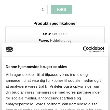
Produkt specifikationer
SKU:
5851-002
Farve:
Hvidolieret eg
Længde:
238
Højde:
74
Bredde:
101
Denne hjemmeside bruger cookies
Levering:
+4 uger
Brands:
Skovby
Vi bruger cookies til at tilpasse vores indhold og
annoncer, til at vise dig funktioner til sociale medier og til
at analysere vores trafik. Vi deler også oplysninger om
din brug af vores hjemmeside med vores partnere inden
Relaterede produkter
for sociale medier, annonceringspartnere og
analysepartnere. Vores partnere kan kombinere disse
data med andre oplysninger, du har givet dem, eller som