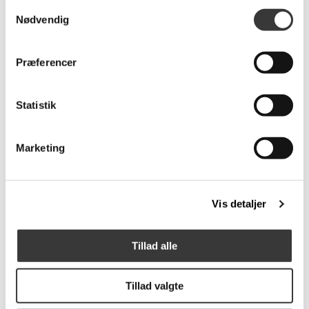
Samtykkevalg
TEMPUR-FIT lagner,
TEMPUR -
Nødvendig
200x80 (H5-7cm)
HYBRIDPUDE
399,00 DKK
1.499,00 DKK
Præferencer
Statistik
Flere
Varianter
Marketing
Vis detaljer
TEMPUR® Dual
Adjustable, 160x200cm
Tillad alle
52.999,00 DKK
Tillad valgte