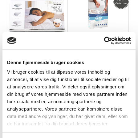
Varianter
TEMPUR Betræk til
HOME BY TEMPUR®
Ombracio
Kølende Protector
lagen, 200x80 (H7-
17cm)
Denne hjemmeside bruger cookies
239,00 DKK
699,00 DKK
Vi bruger cookies til at tilpasse vores indhold og
annoncer, til at vise dig funktioner til sociale medier og til
at analysere vores trafik. Vi deler også oplysninger om
din brug af vores hjemmeside med vores partnere inden
for sociale medier, annonceringspartnere og
Flere
Varianter
analysepartnere. Vores partnere kan kombinere disse
data med andre oplysninger, du har givet dem, eller som
de har indsamlet fra din brug af deres tjenester.