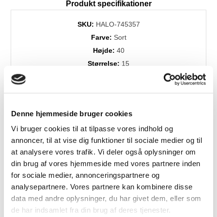
Produkt specifikationer
SKU:
HALO-745357
Farve:
Sort
Højde:
40
Størrelse:
15
Levering:
5-10 dage
Brands:
Halo Design
Denne hjemmeside bruger cookies
Vi bruger cookies til at tilpasse vores indhold og
Relaterede produkter
annoncer, til at vise dig funktioner til sociale medier og til
at analysere vores trafik. Vi deler også oplysninger om
din brug af vores hjemmeside med vores partnere inden
for sociale medier, annonceringspartnere og
Fast
Fast
analysepartnere. Vores partnere kan kombinere disse
Lavpris
Lavpris
data med andre oplysninger, du har givet dem, eller som
de har indsamlet fra din brug af deres tjenester.