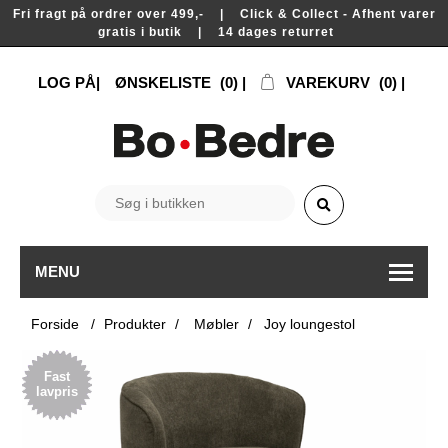
Fri fragt på ordrer over 499,- | Click & Collect - Afhent varer
gratis i butik | 14 dages returret
LOG PÅ
ØNSKELISTE
(0)
VAREKURV
(0)
MENU
Forside
/
Produkter
/
Møbler
/
Joy loungestol
Fast
lavpris