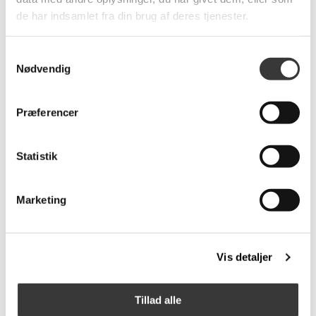
de har indsamlet fra din brug af deres tjenester.
Samtykkevalg
Nødvendig
Panama CL900 3+2,5
Theca Sini Lænestol
pers
Præferencer
45.960,00 DKK
11.192,00 DKK
Statistik
Marketing
-30%
-33%
Vis detaljer
Theca Sini Lænestol &
Time Out lænestol og
Tillad alle
Skammel
fodskammel med