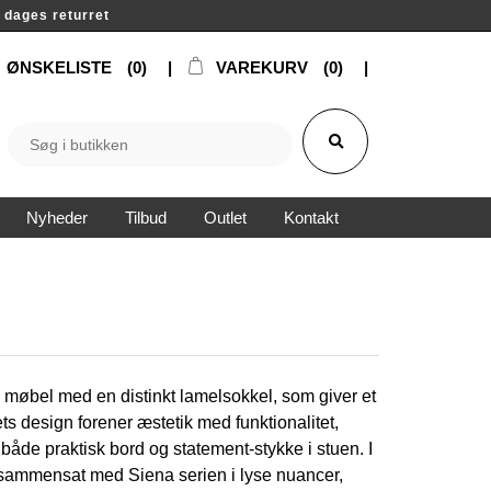
14 dages returret
ØNSKELISTE
(0)
VAREKURV
(0)
Nyheder
Tilbud
Outlet
Kontakt
 møbel med en distinkt lamelsokkel, som giver et
dets design forener æstetik med funktionalitet,
om både praktisk bord og statement-stykke i stuen. I
t sammensat med Siena serien i lyse nuancer,