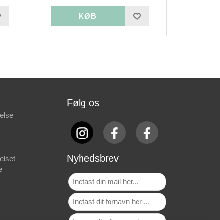
Følg os
else
Nyhedsbrev
elset
e