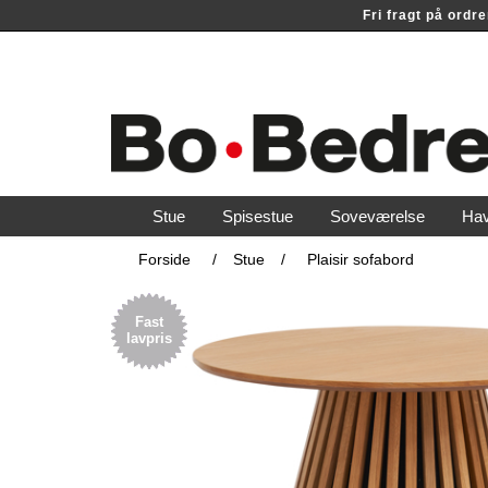
Fri fragt på ord
Stue
Spisestue
Soveværelse
Ha
Forside
/
Stue
/
Plaisir sofabord
Fast
lavpris