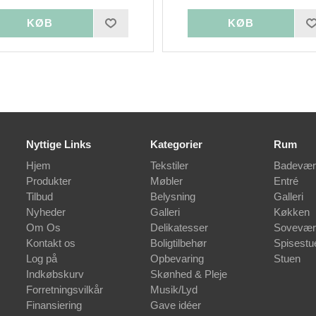
Nyttige Links
Kategorier
Rum
Hjem
Tekstiler
Badevær
Produkter
Møbler
Entré
Tilbud
Belysning
Galleri
Nyheder
Galleri
Køkken
Om Os
Delikatesser
Sovevær
Kontakt os
Boligtilbehør
Spisestu
Log på
Opbevaring
Stuen
Indkøbskurv
Skønhed & Pleje
Forretningsvilkår
Musik/Lyd
Finansiering
Gave idéer