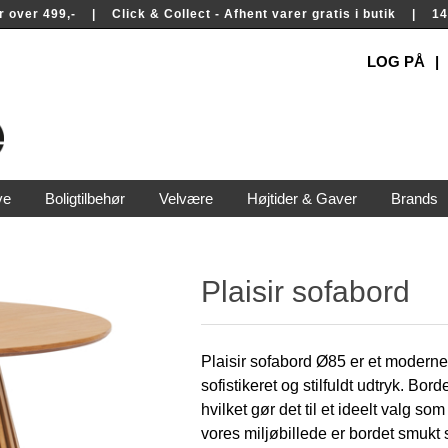
rer over 499,- | Click & Collect - Afhent varer gratis i butik | 
LOG PÅ
ve
Boligtilbehør
Velvære
Højtider & Gaver
Brands
Plaisir sofabord
Plaisir sofabord Ø85 er et moderne
sofistikeret og stilfuldt udtryk. Bor
hvilket gør det til et ideelt valg s
vores miljøbillede er bordet smuk