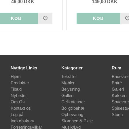
49,00 DKK
149,00 DKK
Nyttige Links
Kategorier
Rum
Hjem
Tekstiler
Badevær
Produkter
Møbler
Entré
Tilbud
Belysning
Galleri
Nyheder
Galleri
Køkken
Om Os
Delikatesser
Sovevær
Kontakt os
Boligtilbehør
Spisestu
Log på
Opbevaring
Stuen
Indkøbskurv
Skønhed & Pleje
Forretningsvilkår
Musik/Lyd