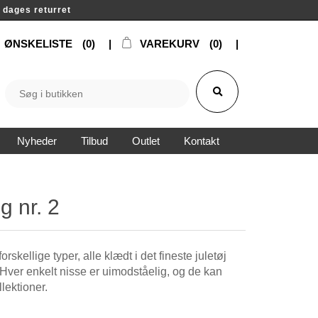
14 dages returret
ØNSKELISTE
(0)
VAREKURV
(0)
Nyheder
Tilbud
Outlet
Kontakt
g nr. 2
rskellige typer, alle klædt i det fineste juletøj
. Hver enkelt nisse er uimodståelig, og de kan
lektioner.