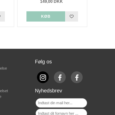
149,00 DKK
Følg os
else
Nyhedsbrev
elset
e