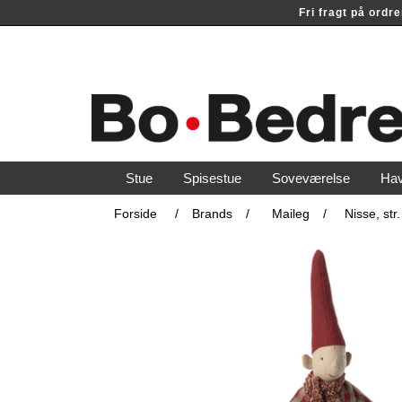
Fri fragt på ord
Stue
Spisestue
Soveværelse
Ha
Forside
/
Brands
/
Maileg
/
Nisse, str