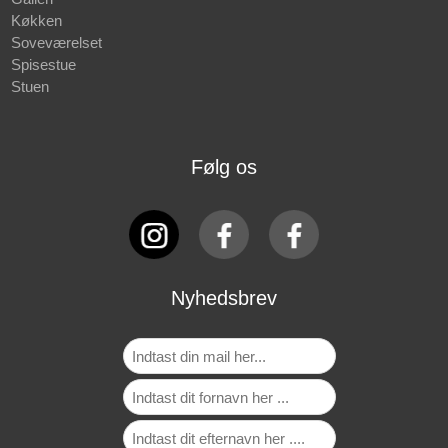
Køkken
Soveværelset
Spisestue
Stuen
Følg os
Nyhedsbrev