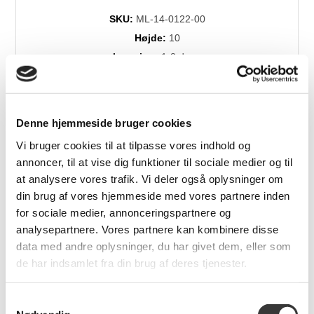
SKU:
ML-14-0122-00
Højde:
10
Levering:
1-3 dage
Brands:
Maileg
Denne hjemmeside bruger cookies
Relaterede produkter
Vi bruger cookies til at tilpasse vores indhold og
annoncer, til at vise dig funktioner til sociale medier og til
at analysere vores trafik. Vi deler også oplysninger om
din brug af vores hjemmeside med vores partnere inden
for sociale medier, annonceringspartnere og
analysepartnere. Vores partnere kan kombinere disse
data med andre oplysninger, du har givet dem, eller som
de har indsamlet fra din brug af deres tjenester.
Samtykkevalg
Safari Friends -
Julehjerte metal