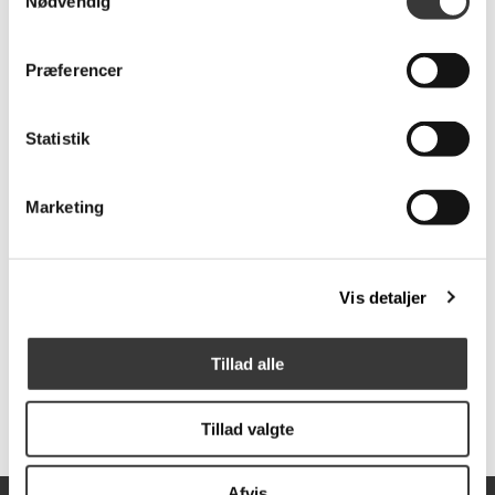
Nødvendig
Elefant, lille
ophæng, small
169,00 DKK
59,00 DKK
Præferencer
Statistik
Marketing
Vis detaljer
Maileg Dannebrog
Nisse, str. 2 - Pige
bordflag, Small
med rød kjole
Tillad alle
149,00 DKK
229,00 DKK
Tillad valgte
Afvis