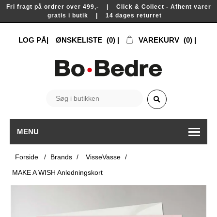
Fri fragt på ordrer over 499,- | Click & Collect - Afhent varer
gratis i butik | 14 dages returret
LOG PÅ
ØNSKELISTE
(0)
VAREKURV
(0)
MENU
Forside
/
Brands
/
VisseVasse
/
MAKE A WISH Anledningskort