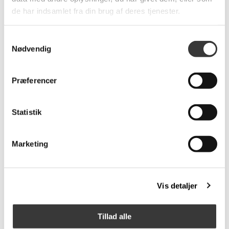
de har indsamlet fra din brug af deres tjenester.
Samtykkevalg
Nødvendig
Præferencer
JUST MARRIED
Little Christmas Shop
Anledningskort
Puslespil
30,00 DKK
129,00 DKK
Statistik
Marketing
Vis detaljer
Tillad alle