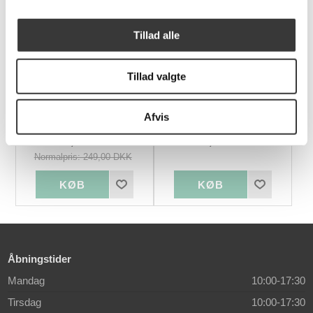
Flere
Varianter
Tillad alle
-40%
Tillad valgte
Hvidt
Lammeskind brun/hvid
Afvis
lammeskindssæde
fra Europa
149,00 DKK
799,00 DKK
Normalpris: 249,00 DKK
Åbningstider
Mandag
10:00-17:30
Tirsdag
10:00-17:30