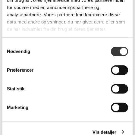
for sociale medier, annonceringspartnere og
analysepartnere. Vores partnere kan kombinere disse
Relaterede produkter
data med andre oplysninger, du har givet dem, eller som
de har indsamlet fra din brug af deres tjenester.
Flere
Flere
Samtykkevalg
Varianter
Varianter
Nødvendig
-35%
-35%
Præferencer
Rundt hvidt
Rundt hvidt
Statistik
lammeskindssæde
lammeskindssæde
129,00 DKK
129,00 DKK
Marketing
Normalpris: 199,00 DKK
Normalpris: 199,00 DKK
Vis detaljer