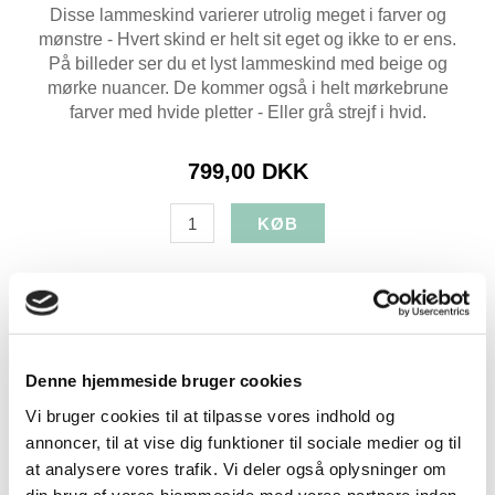
Disse lammeskind varierer utrolig meget i farver og
mønstre - Hvert skind er helt sit eget og ikke to er ens.
På billeder ser du et lyst lammeskind med beige og
mørke nuancer. De kommer også i helt mørkebrune
farver med hvide pletter - Eller grå strejf i hvid.
799,00 DKK
Produkt specifikationer
SKU:
RR-20700
Farve:
Brun/Hvid
Denne hjemmeside bruger cookies
Levering:
1-3 dage
Vi bruger cookies til at tilpasse vores indhold og
Brands:
RumRum
annoncer, til at vise dig funktioner til sociale medier og til
at analysere vores trafik. Vi deler også oplysninger om
din brug af vores hjemmeside med vores partnere inden