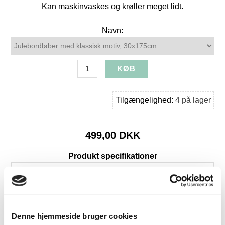
Kan maskinvaskes og krøller meget lidt.
Navn:
Tilgængelighed:
4 på lager
499,00 DKK
Produkt specifikationer
SKU:
LOS-37403
Farve:
Hvid
Længde:
175
Denne hjemmeside bruger cookies
Bredde:
30