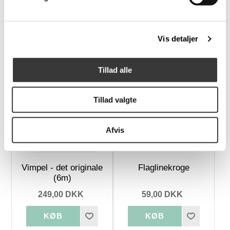
6 stk juleservietter
Dannebrog - det
med klassiske motiver
originale (6m)
Vis detaljer
699,00 DKK
399,00 DKK
Tillad alle
Flere
Tillad valgte
Varianter
Afvis
Vimpel - det originale
Flaglinekroge
(6m)
249,00 DKK
59,00 DKK