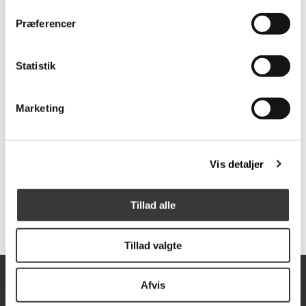
Normalpris: 25.130,00 DKK
Normalpris: 17.821,00 DKK
Præferencer
Statistik
Flere
Fast
Varianter
Lavpris
Marketing
Vis detaljer
Vig chaiselong
Natja sovesofa
4.399,00 DKK
3.999,00 DKK
Tillad alle
Tillad valgte
Afvis
Åbningstider