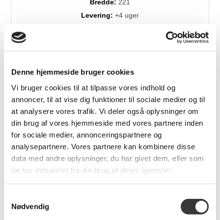
Bredde:
221
Levering:
+4 uger
Relaterede produkter
Denne hjemmeside bruger cookies
Vi bruger cookies til at tilpasse vores indhold og
annoncer, til at vise dig funktioner til sociale medier og til
at analysere vores trafik. Vi deler også oplysninger om
din brug af vores hjemmeside med vores partnere inden
for sociale medier, annonceringspartnere og
-25%
-30%
analysepartnere. Vores partnere kan kombinere disse
data med andre oplysninger, du har givet dem, eller som
de har indsamlet fra din brug af deres tjenester.
Symfoni 2018 sofa
Cozy sofa med XL
med open end
chaiselong,
venstrevendt
Samtykkevalg
Nødvendig
18.847,00 DKK
12.499,00 DKK