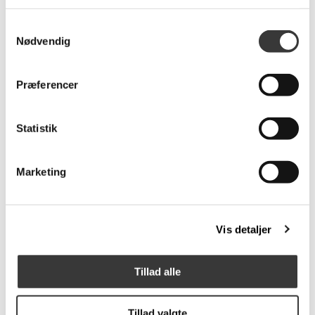
599,95 DKK
399,95 DKK
Samtykkevalg
Nødvendig
Flere
Præferencer
Varianter
Statistik
Marketing
Unicolor Gulvmåtte,
Lines gummi dørmåtte,
67x120cm
60x90cm
689,95 DKK
599,95 DKK
Vis detaljer
Tillad alle
Flere
Varianter
Tillad valgte