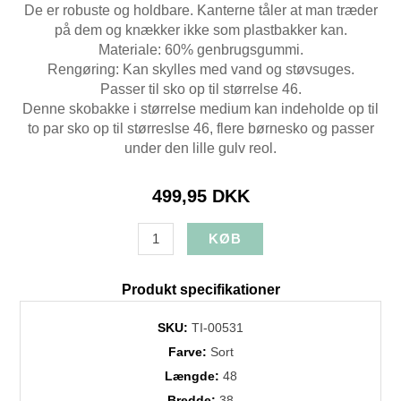
De er robuste og holdbare. Kanterne tåler at man træder
på dem og knækker ikke som plastbakker kan.
Materiale: 60% genbrugsgummi.
Rengøring: Kan skylles med vand og støvsuges.
Passer til sko op til størrelse 46.
Denne skobakke i størrelse medium kan indeholde op til
to par sko op til størreslse 46, flere børnesko og passer
under den lille gulv reol.
499,95 DKK
Produkt specifikationer
SKU:
TI-00531
Farve:
Sort
Længde:
48
Bredde:
38