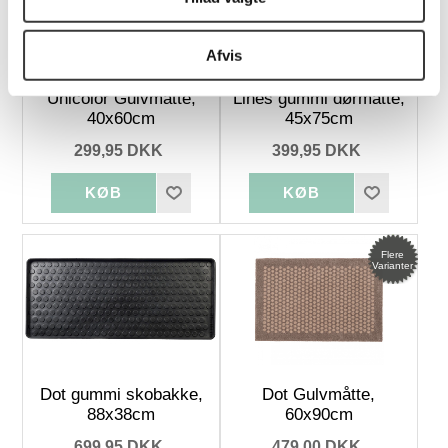
Afvis
Unicolor Gulvmåtte,
Lines gummi dørmåtte,
40x60cm
45x75cm
299,95 DKK
399,95 DKK
Flere
Varianter
Dot gummi skobakke,
Dot Gulvmåtte,
88x38cm
60x90cm
699,95 DKK
479,00 DKK