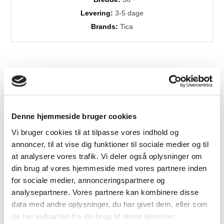
Levering:
3-5 dage
Brands:
Tica
Relaterede produkter
Denne hjemmeside bruger cookies
Vi bruger cookies til at tilpasse vores indhold og
annoncer, til at vise dig funktioner til sociale medier og til
at analysere vores trafik. Vi deler også oplysninger om
din brug af vores hjemmeside med vores partnere inden
for sociale medier, annonceringspartnere og
analysepartnere. Vores partnere kan kombinere disse
Dot gummi dørmåtte,
Dot gummi dørmåtte,
data med andre oplysninger, du har givet dem, eller som
60x90cm
45x75cm
de har indsamlet fra din brug af deres tjenester.