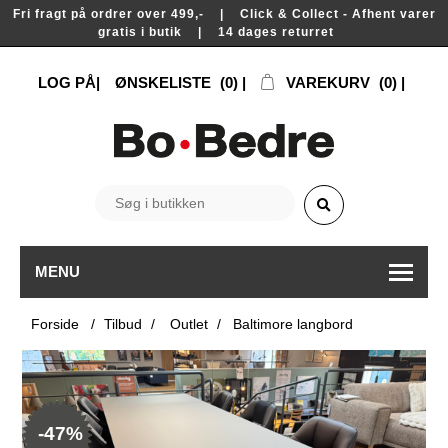
Fri fragt på ordrer over 499,- | Click & Collect - Afhent varer
gratis i butik | 14 dages returret
LOG PÅ
ØNSKELISTE
(0)
VAREKURV
(0)
MENU
Forside
/
Tilbud
/
Outlet
/
Baltimore langbord
-47%