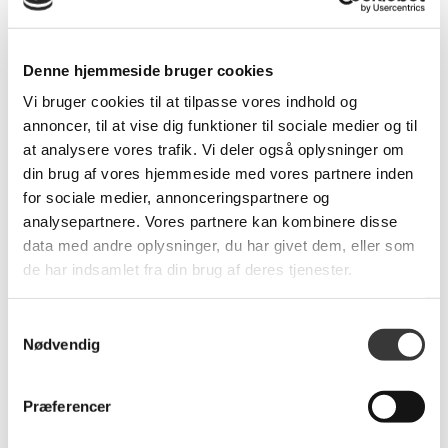
Produkt specifikationer
SKU:
International.bp
Denne hjemmeside bruger cookies
Farve:
Nano lamiant overflade
Vi bruger cookies til at tilpasse vores indhold og
Længde:
300
annoncer, til at vise dig funktioner til sociale medier og til
Bredde:
100
at analysere vores trafik. Vi deler også oplysninger om
Dess./træsort:
Sorte X-ben i stål
din brug af vores hjemmeside med vores partnere inden
Brands:
Internat
for sociale medier, annonceringspartnere og
analysepartnere. Vores partnere kan kombinere disse
data med andre oplysninger, du har givet dem, eller som
de har indsamlet fra din brug af deres tjenester.
Relaterede produkter
Samtykkevalg
Nødvendig
Præferencer
-45%