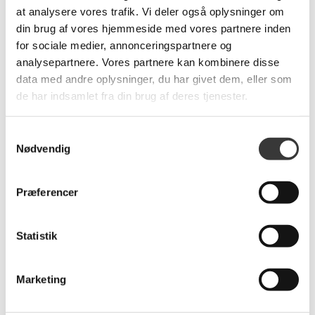
at analysere vores trafik. Vi deler også oplysninger om
din brug af vores hjemmeside med vores partnere inden
for sociale medier, annonceringspartnere og
analysepartnere. Vores partnere kan kombinere disse
data med andre oplysninger, du har givet dem, eller som
de har indsamlet fra din brug af deres tjenester.
Relaterede produkter
Samtykkevalg
Nødvendig
Flere
Flere
Varianter
Varianter
Præferencer
Statistik
2 stk Marc O'Polo
Marc O'Polo Sillia
Marketing
Kinno viskestykker
sengesæt, 140x200cm
169,00 DKK
849,00 DKK