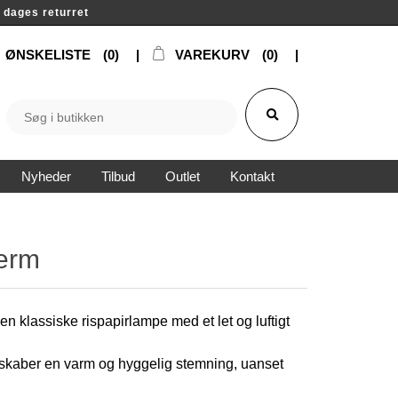
14 dages returret
ØNSKELISTE
(0)
VAREKURV
(0)
Nyheder
Tilbud
Outlet
Kontakt
ærm
en klassiske rispapirlampe med et let og luftigt
og skaber en varm og hyggelig stemning, uanset