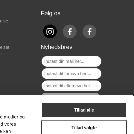
Følg os
else
Nyhedsbrev
elset
e
Tillad alle
ale medier og
ed vores
Tillad valgte
re kan