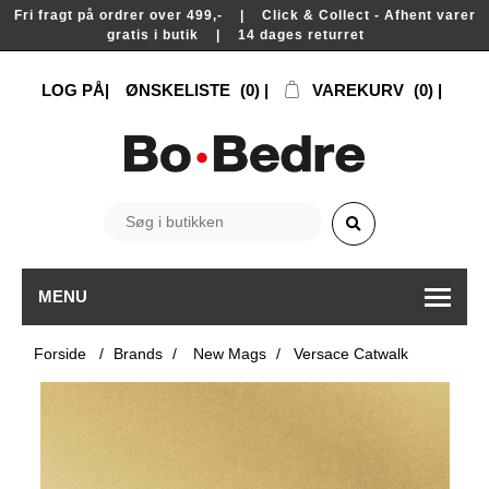
Fri fragt på ordrer over 499,- | Click & Collect - Afhent varer
gratis i butik | 14 dages returret
LOG PÅ
ØNSKELISTE
(0)
VAREKURV
(0)
MENU
Forside
/
Brands
/
New Mags
/
Versace Catwalk