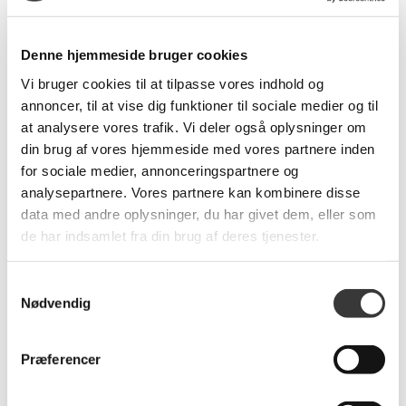
De medfølgende hynder i matchende antracit er tykke og
indbydende og sikrer en høj siddekomfort. Hynderne er
produceret i slidstærke, vandafvisende og
Denne hjemmeside bruger cookies
vejrbestandige materialer, som er nemme at
vedligeholde.
Vi bruger cookies til at tilpasse vores indhold og
Sofabordet har desuden en praktisk hylde under
annoncer, til at vise dig funktioner til sociale medier og til
bordpladen, ideel til opbevaring af magasiner eller andre
at analysere vores trafik. Vi deler også oplysninger om
småting – en funktionel detalje, der fuldender det
din brug af vores hjemmeside med vores partnere inden
elegante design.
for sociale medier, annonceringspartnere og
For at bevare møblernes kvalitet anbefales det at
analysepartnere. Vores partnere kan kombinere disse
opbevare dem tørt og overdækket i vinterperioden.
data med andre oplysninger, du har givet dem, eller som
de har indsamlet fra din brug af deres tjenester.
OBS. Denne vare er som udgangspunkt en
afhentningsvare, så du nemt kan hente den hos os.
Bor du i Esbjerg og omegn, tilbyder vi også mulighed for
Samtykkevalg
lokal levering efter aftale, så du kan få varen leveret
Nødvendig
direkte til din adresse.
Præferencer
8.999,00 DKK