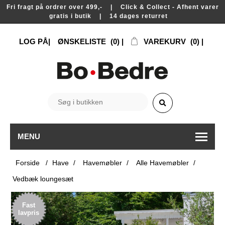
Fri fragt på ordrer over 499,- | Click & Collect - Afhent varer
gratis i butik | 14 dages returret
LOG PÅ
ØNSKELISTE
(0)
VAREKURV
(0)
MENU
Forside
/
Have
/
Havemøbler
/
Alle Havemøbler
/
Vedbæk loungesæt
Fast
lavpris