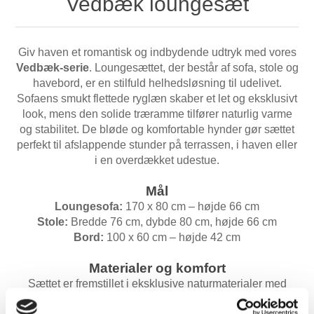
Vedbæk loungesæt
Giv haven et romantisk og indbydende udtryk med vores
Vedbæk-serie
. Loungesættet, der består af sofa, stole og
havebord, er en stilfuld helhedsløsning til udelivet.
Sofaens smukt flettede ryglæn skaber et let og eksklusivt
look, mens den solide træramme tilfører naturlig varme
og stabilitet. De bløde og komfortable hynder gør sættet
perfekt til afslappende stunder på terrassen, i haven eller
i en overdækket udestue.
Mål
Loungesofa:
170 x 80 cm – højde 66 cm
Stole:
Bredde 76 cm, dybde 80 cm, højde 66 cm
Bord:
100 x 60 cm – højde 42 cm
Materialer og komfort
Sættet er fremstillet i eksklusive naturmaterialer med
elegante, flettede detaljer kombineret med massivt træ.