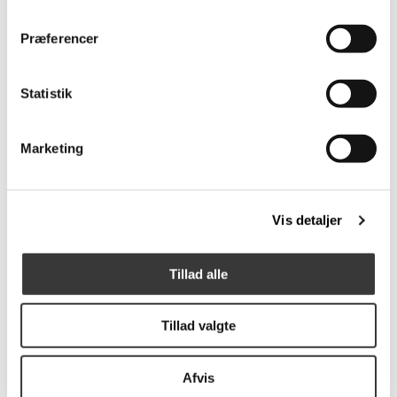
Præferencer
Uyuni LED Celebration,
Grankogle LED lys
Statistik
Ø5,8xH15 cm
219,00 DKK
149,00 DKK
Marketing
Vis detaljer
Tillad alle
Tillad valgte
Uyuni Silikone caps, 4
Uyuni LED bloklys,
stk
Ø5x4,5cm
Afvis
30,00 DKK
139,00 DKK