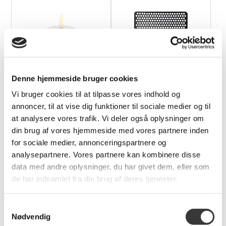
Uyuni Maxi LED
Dot gummi dørmåtte,
Denne hjemmeside bruger cookies
Fyrfadslys - Ø6,1cm
45x75cm
Vi bruger cookies til at tilpasse vores indhold og
129,00 DKK
399,95 DKK
annoncer, til at vise dig funktioner til sociale medier og til
at analysere vores trafik. Vi deler også oplysninger om
din brug af vores hjemmeside med vores partnere inden
for sociale medier, annonceringspartnere og
analysepartnere. Vores partnere kan kombinere disse
Relaterede produkter
data med andre oplysninger, du har givet dem, eller som
de har indsamlet fra din brug af deres tjenester.
Samtykkevalg
Nødvendig