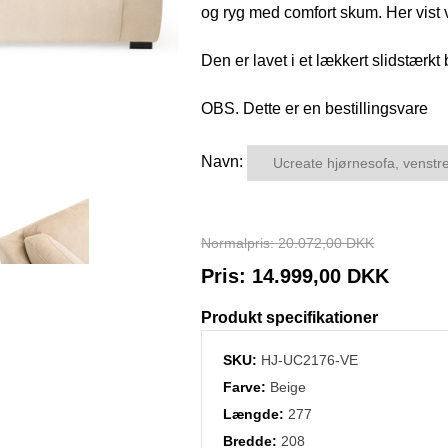
og ryg med comfort skum. Her vist
Den er lavet i et lækkert slidstærk
OBS. Dette er en bestillingsvare
Navn:
Normalpris:
20.072,00 DKK
Pris:
14.999,00 DKK
Produkt specifikationer
SKU:
HJ-UC2176-VE
Farve:
Beige
Længde:
277
Bredde:
208