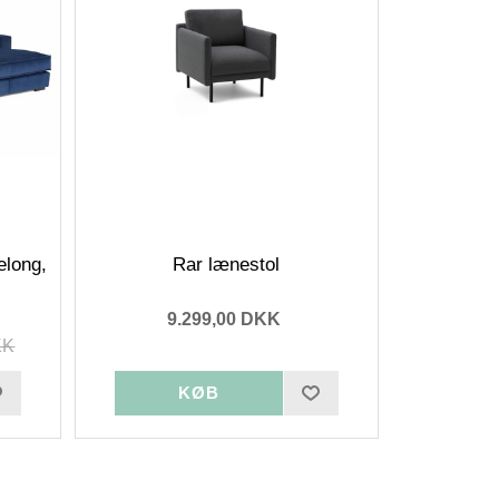
elong,
Rar lænestol
9.299,00 DKK
KK