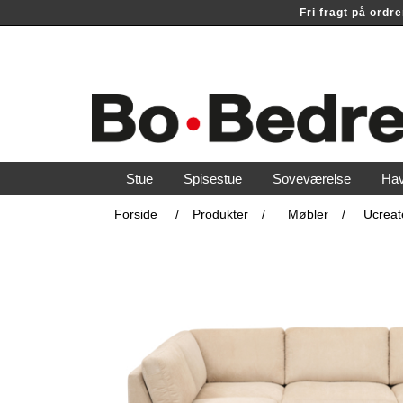
Fri fragt på ord
Stue
Spisestue
Soveværelse
Ha
Forside
/
Produkter
/
Møbler
/
Ucreat