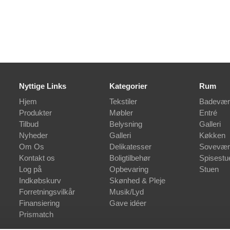
Nyttige Links
Kategorier
Rum
Hjem
Tekstiler
Badevær
Produkter
Møbler
Entré
Tilbud
Belysning
Galleri
Nyheder
Galleri
Køkken
Om Os
Delikatesser
Sovevær
Kontakt os
Boligtilbehør
Spisestu
Log på
Opbevaring
Stuen
Indkøbskurv
Skønhed & Pleje
Forretningsvilkår
Musik/Lyd
Finansiering
Gave idéer
Prismatch