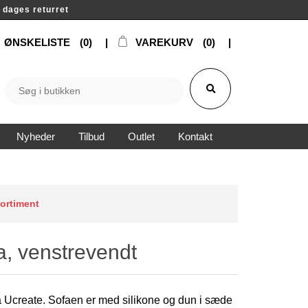
14 dages returret
ØNSKELISTE
(0)
VAREKURV
(0)
Nyheder
Tilbud
Outlet
Kontakt
sortiment
a, venstrevendt
 Ucreate. Sofaen er med silikone og dun i sæde