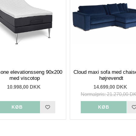
one elevationsseng 90x200
Cloud maxi sofa med chais
med viscotop
højrevendt
10.998,00 DKK
14.699,00 DKK
Normalpris: 21.270,00 D