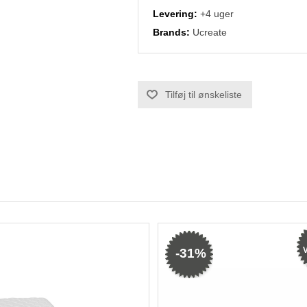
Levering:
+4 uger
Brands:
Ucreate
V
-31%