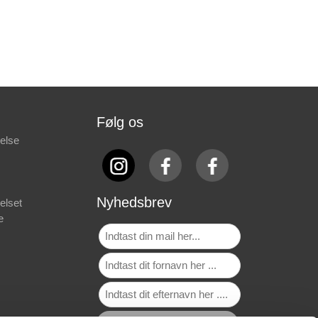
Følg os
else
Nyhedsbrev
elset
e