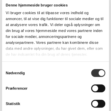
Denne hjemmeside bruger cookies
Vi bruger cookies til at tilpasse vores indhold og
annoncer, til at vise dig funktioner til sociale medier og til
at analysere vores trafik. Vi deler også oplysninger om
Påskeæg, Small
Peters Jul ophæng i
din brug af vores hjemmeside med vores partnere inden
metal, 4 stk
for sociale medier, annonceringspartnere og
analysepartnere. Vores partnere kan kombinere disse
69,00 DKK
229,00 DKK
data med andre oplysninger, du har givet dem, eller som
de har indsamlet fra din brug af deres tjenester.
Samtykkevalg
Nødvendig
Præferencer
Lam metal ophæng
Maileg Easter Bunny,
Statistik
Nr. 15