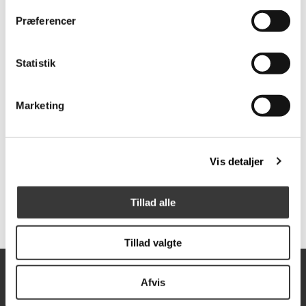
Præferencer
Statistik
Marketing
Rosenholm 3+2 pers
Style lænestol
sofa
Vis detaljer
20.394,00 DKK
17.074,00 DKK
Tillad alle
Tillad valgte
Afvis
Åbningstider
Mandag
10:00-17:30