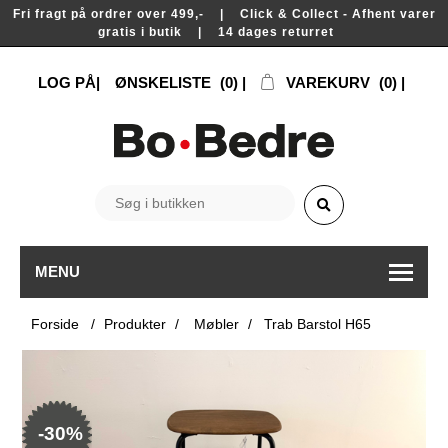
Fri fragt på ordrer over 499,- | Click & Collect - Afhent varer
gratis i butik | 14 dages returret
LOG PÅ
ØNSKELISTE
(0)
VAREKURV
(0)
MENU
Forside
/
Produkter
/
Møbler
/
Trab Barstol H65
-30%