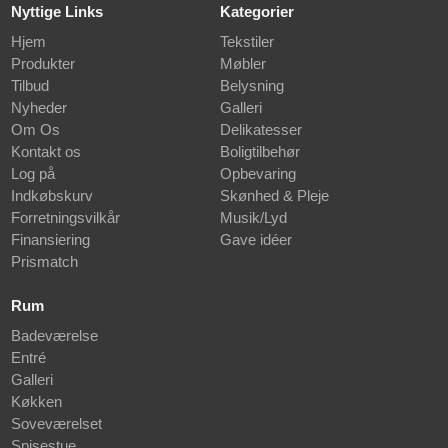
Nyttige Links
Kategorier
Hjem
Tekstiler
Produkter
Møbler
Tilbud
Belysning
Nyheder
Galleri
Om Os
Delikatesser
Kontakt os
Boligtilbehør
Log på
Opbevaring
Indkøbskurv
Skønhed & Pleje
Forretningsvilkår
Musik/Lyd
Finansiering
Gave idéer
Prismatch
Rum
Badeværelse
Entré
Galleri
Køkken
Soveværelset
Spisestue