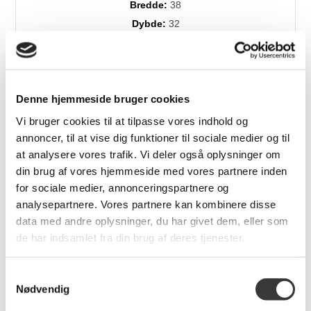
Bredde:
38
Dybde:
32
Dess./træsort:
Røget Eg/Sort Stel
Denne hjemmeside bruger cookies
Relaterede produkter
Vi bruger cookies til at tilpasse vores indhold og
annoncer, til at vise dig funktioner til sociale medier og til
at analysere vores trafik. Vi deler også oplysninger om
din brug af vores hjemmeside med vores partnere inden
Fast
Lavpris
for sociale medier, annonceringspartnere og
analysepartnere. Vores partnere kan kombinere disse
data med andre oplysninger, du har givet dem, eller som
de har indsamlet fra din brug af deres tjenester.
Velvet skænk, 139 cm
Soli Spisebord
Samtykkevalg
Nødvendig
17.682,00 DKK
4.999,00 DKK