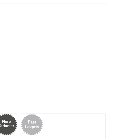
Flere
Fast
arianter
Lavpris