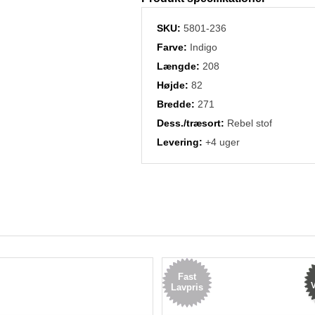
SKU:
5801-236
Farve:
Indigo
Længde:
208
Højde:
82
Bredde:
271
Dess./træsort:
Rebel stof
Levering:
+4 uger
Fast
V
Lavpris