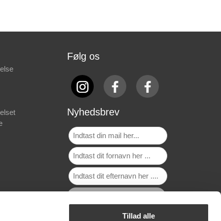
Følg os
else
Nyhedsbrev
elset
e
Tillad alle