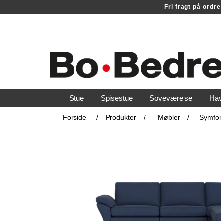
Fri fragt på ord
Stue
Spisestue
Soveværelse
Ha
Forside
/
Produkter
/
Møbler
/
Symfon