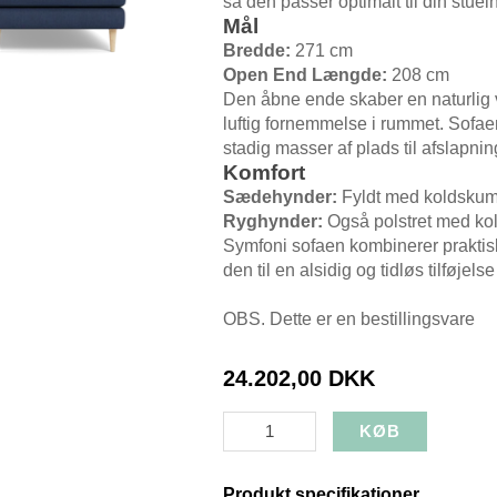
så den passer optimalt til din stuei
Mål
Bredde:
271 cm
Open End Længde:
208 cm
Den åbne ende skaber en naturlig v
luftig fornemmelse i rummet. Sofae
stadig masser af plads til afslapn
Komfort
Sædehynder:
Fyldt med koldskum, 
Ryghynder:
Også polstret med kol
Symfoni sofaen kombinerer praktisk f
den til en alsidig og tidløs tilføjelse
OBS. Dette er en bestillingsvare
24.202,00 DKK
Produkt specifikationer