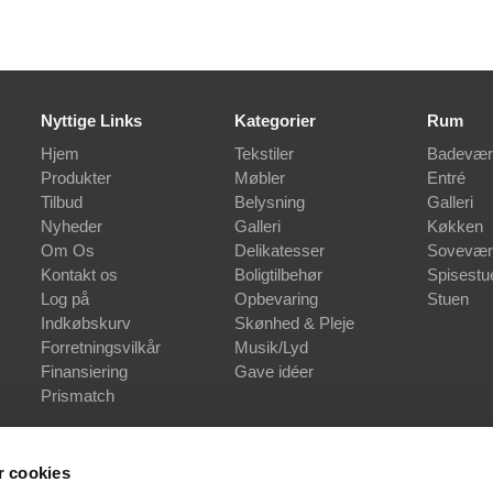
Nyttige Links
Kategorier
Rum
Hjem
Tekstiler
Badevær
Produkter
Møbler
Entré
Tilbud
Belysning
Galleri
Nyheder
Galleri
Køkken
Om Os
Delikatesser
Sovevær
Kontakt os
Boligtilbehør
Spisestu
Log på
Opbevaring
Stuen
Indkøbskurv
Skønhed & Pleje
Forretningsvilkår
Musik/Lyd
Finansiering
Gave idéer
Prismatch
 cookies