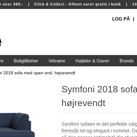
rer over 499,- | Click & Collect - Afhent varer gratis i butik | 
LOG PÅ
ve
Boligtilbehør
Velvære
Højtider & Gaver
Brands
i 2018 sofa med open end, højrevendt
Symfoni 2018 sof
højrevendt
Symfoni sofaen er det perfekte val
fremstår let og elegant i rummet. D