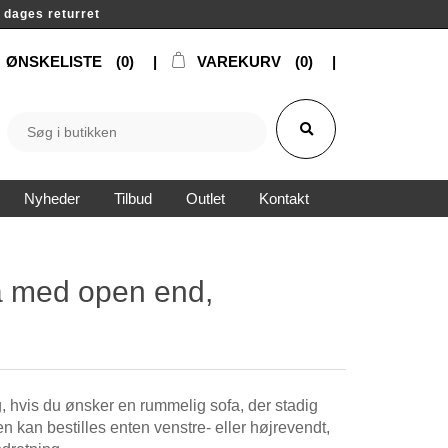
14 dages returret
ØNSKELISTE
(0)
VAREKURV
(0)
Nyheder
Tilbud
Outlet
Kontakt
a med open end,
g, hvis du ønsker en rummelig sofa, der stadig
en kan bestilles enten venstre- eller højrevendt,