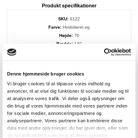
Produkt specifikationer
SKU:
6122
Farve:
Hvidolieret eg
Højde:
70
Bredde:
140
Dybde:
34
Levering:
+4 uger
Denne hjemmeside bruger cookies
Vi bruger cookies til at tilpasse vores indhold og
Relaterede produkter
annoncer, til at vise dig funktioner til sociale medier og til
at analysere vores trafik. Vi deler også oplysninger om
din brug af vores hjemmeside med vores partnere inden
for sociale medier, annonceringspartnere og
analysepartnere. Vores partnere kan kombinere disse
data med andre oplysninger, du har givet dem, eller som
de har indsamlet fra din brug af deres tjenester.