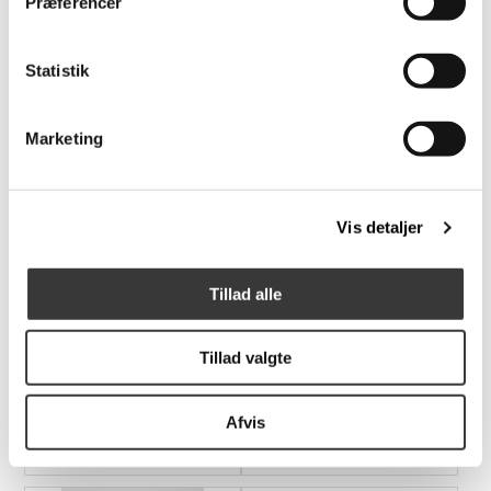
Præferencer
Statistik
Relaterede produkter
Marketing
Vis detaljer
Tillad alle
Filtringe til stole med
Tekstil Skumrens, 500
Tillad valgte
drejesokkel
ml
79,00 DKK
169,00 DKK
Afvis