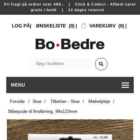
Fri fragt på ordrer over 499,- | Click & Collect - Afhent varer
gratis i butik | 14 dages returret
LOG PÅ
ØNSKELISTE
(0)
VAREKURV
(0)
MENU
Forside
/
Stue
/
Tilbehør - Stue
/
Møbelpleje
/
Slibepude til finslibning, 98x123mm