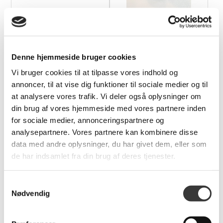
Rektangulær
Filtdupper Ø16mm, 4
Dækkeserviet
stk
44X34Cm
Denne hjemmeside bruger cookies
215,00 DKK
79,00 DKK
Vi bruger cookies til at tilpasse vores indhold og
annoncer, til at vise dig funktioner til sociale medier og til
at analysere vores trafik. Vi deler også oplysninger om
din brug af vores hjemmeside med vores partnere inden
for sociale medier, annonceringspartnere og
analysepartnere. Vores partnere kan kombinere disse
data med andre oplysninger, du har givet dem, eller som
de har indsamlet fra din brug af deres tjenester.
Guardian
Guardian Trærens, 500
Samtykkevalg
Ædeltræsolie, 600 ml
ml
Nødvendig
169,00 DKK
149,00 DKK